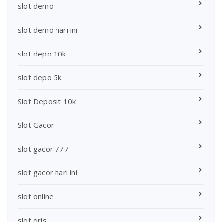
slot demo
slot demo hari ini
slot depo 10k
slot depo 5k
Slot Deposit 10k
Slot Gacor
slot gacor 777
slot gacor hari ini
slot online
slot qris