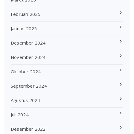
Februari 2025
Januari 2025
Desember 2024
November 2024
Oktober 2024
September 2024
Agustus 2024
Juli 2024
Desember 2022