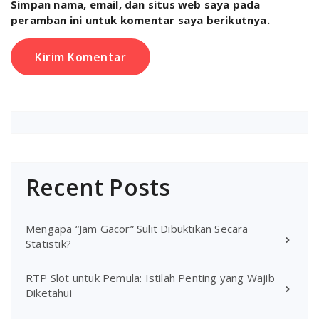
Simpan nama, email, dan situs web saya pada
peramban ini untuk komentar saya berikutnya.
Recent Posts
Mengapa “Jam Gacor” Sulit Dibuktikan Secara
Statistik?
RTP Slot untuk Pemula: Istilah Penting yang Wajib
Diketahui