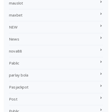
mauslot
maxbet
NEW
News
nova88
Pablic
parlay bola
Pasjackpot
Post
Public