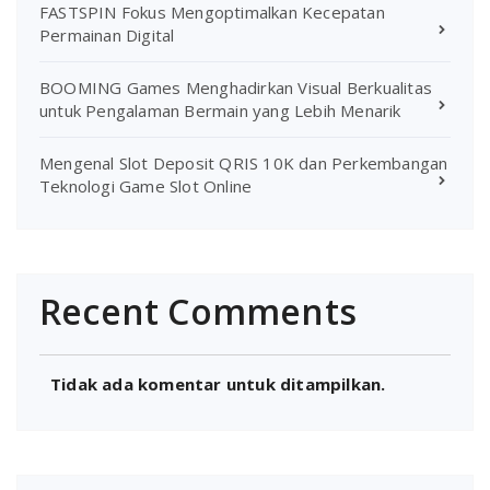
FASTSPIN Fokus Mengoptimalkan Kecepatan
Permainan Digital
BOOMING Games Menghadirkan Visual Berkualitas
untuk Pengalaman Bermain yang Lebih Menarik
Mengenal Slot Deposit QRIS 10K dan Perkembangan
Teknologi Game Slot Online
Recent Comments
Tidak ada komentar untuk ditampilkan.