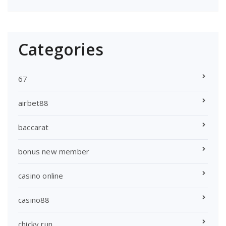
Categories
67
airbet88
baccarat
bonus new member
casino online
casino88
chicky run