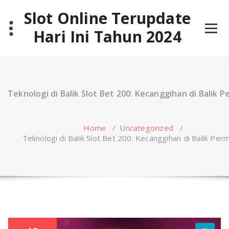
Skip
Slot Online Terupdate
to
content
Hari Ini Tahun 2024
Teknologi di Balik Slot Bet 200: Kecanggihan di Balik 
Home
/
Uncategorized
/
Teknologi di Balik Slot Bet 200: Kecanggihan di Balik Per