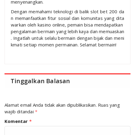
menyenangkan.
Dengan memahami teknologi di balik slot bet 200 da
n memanfaatkan fitur sosial dan komunitas yang dita
warkan oleh kasino online, pemain bisa mendapatkan
pengalaman bermain yang lebih kaya dan memuaskan
. Ingatlah untuk selalu bermain dengan bijak dan meni
kmati setiap momen permainan. Selamat bermain!
Tinggalkan Balasan
Alamat email Anda tidak akan dipublikasikan.
Ruas yang
wajib ditandai
*
Komentar
*