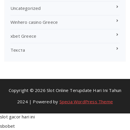
Uncategorized
Winhero casino Greece
xbet Greece
Текста
Copyright © 2026 Slot Online Terupdate Hari Ini Tahun
2024 | Powered by
Specia WordPress Theme
slot gacor hari ini
sbobet