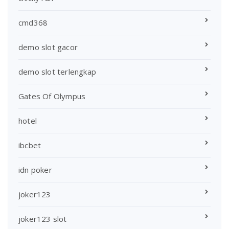
cmd368
demo slot gacor
demo slot terlengkap
Gates Of Olympus
hotel
ibcbet
idn poker
joker123
joker123 slot