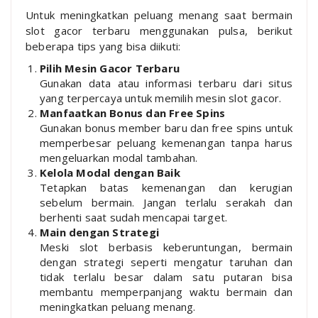
Untuk meningkatkan peluang menang saat bermain
slot gacor terbaru menggunakan pulsa, berikut
beberapa tips yang bisa diikuti:
Pilih Mesin Gacor Terbaru
Gunakan data atau informasi terbaru dari situs
yang terpercaya untuk memilih mesin slot gacor.
Manfaatkan Bonus dan Free Spins
Gunakan bonus member baru dan free spins untuk
memperbesar peluang kemenangan tanpa harus
mengeluarkan modal tambahan.
Kelola Modal dengan Baik
Tetapkan batas kemenangan dan kerugian
sebelum bermain. Jangan terlalu serakah dan
berhenti saat sudah mencapai target.
Main dengan Strategi
Meski slot berbasis keberuntungan, bermain
dengan strategi seperti mengatur taruhan dan
tidak terlalu besar dalam satu putaran bisa
membantu memperpanjang waktu bermain dan
meningkatkan peluang menang.