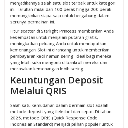
menjadikannya salah satu slot terbaik untuk kategori
ini. Taruhan mulai dari 100 perak hingga 200 perak
memungkinkan siapa saja untuk bergabung dalam
serunya permainan ini.
Fitur scatter di Starlight Princess memberikan Anda
kesempatan untuk menjalani putaran gratis,
meningkatkan peluang Anda untuk mendapatkan
kemenangan. Slot ini dirancang untuk memberikan
pembayaran kecil namun sering, ideal bagi mereka
yang lebih suka mengontrol bankroll mereka dan
merasakan kemenangan lebih sering.
Keuntungan Deposit
Melalui QRIS
Salah satu kemudahan dalam bermain slot adalah
metode deposit yang fleksibel dan cepat. Di tahun
2025, metode QRIS (Quick Response Code
Indonesian Standard) menjadi pilihan populer untuk