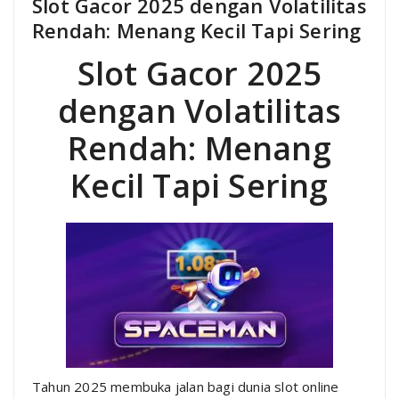
Slot Gacor 2025 dengan Volatilitas
Rendah: Menang Kecil Tapi Sering
Slot Gacor 2025
dengan Volatilitas
Rendah: Menang
Kecil Tapi Sering
Tahun 2025 membuka jalan bagi dunia slot online