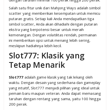
Salah satu fitur unik dari Mahjong Ways adalah simbol
scatter yang memberikan kesempatan untuk memicu
putaran gratis. Setiap kali Anda mendapatkan tiga
simbol scatter, Anda akan dihadiahi dengan putaran
ekstra yang berpotensi besar untuk meraih
kemenangan. Dengan volatilitas rendah, permainan
ini memberikan opsi untuk menang lebih sering,
meskipun hadiahnya lebih kecil.
Slot777: Klasik yang
Tetap Menarik
Slot777
adalah game klasik yang tak lekang oleh
waktu. Dengan desain yang sederhana dan gameplay
yang intuitif, Slot777 menjadi pilihan yang ideal untuk
pemain baru maupun veteran. Anda dapat memasang
taruhan dengan rentang yang sama, yaitu 100 hingga
200 perak.