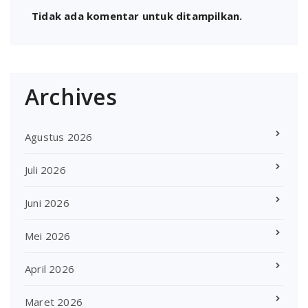
Tidak ada komentar untuk ditampilkan.
Archives
Agustus 2026
Juli 2026
Juni 2026
Mei 2026
April 2026
Maret 2026