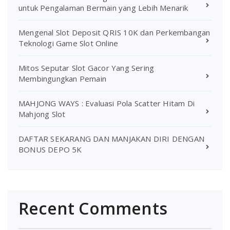
untuk Pengalaman Bermain yang Lebih Menarik
Mengenal Slot Deposit QRIS 10K dan Perkembangan
Teknologi Game Slot Online
Mitos Seputar Slot Gacor Yang Sering
Membingungkan Pemain
MAHJONG WAYS : Evaluasi Pola Scatter Hitam Di
Mahjong Slot
DAFTAR SEKARANG DAN MANJAKAN DIRI DENGAN
BONUS DEPO 5K
Recent Comments