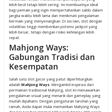
lebih kecil tetapi lebih sering. Ini membuatnya ideal
bagi pemain yang ingin mempertahankan saldo dalam
jangka waktu lebih lama dan menikmati pengalaman
bermain yang menyenangkan. Di sisi lain, slot dengan
volatilitas tinggi memberikan potensi jackpot yang
lebih besar, tetapi dengan risiko kehilangan lebih
cepat.
Mahjong Ways:
Gabungan Tradisi dan
Kesempatan
Salah satu slot gacor yang patut diperhitungkan
adalah
Mahjong Ways
. Mengambil inspirasi dari
permainan tradisional Mahjong, slot ini menawarkan
pengalaman visual yang menarik dan gameplay yang
mudah dipahami. Dengan pengaturan taruhan yang
ramah, Anda dapat mulai memainkan Mahjong Ways
dengan taruhan minimal 100 perak hingga 200 perak.