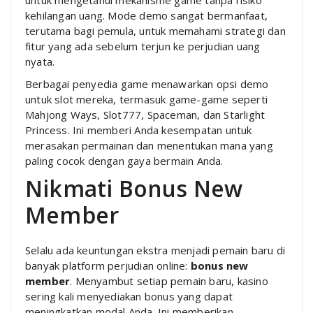
kehilangan uang. Mode demo sangat bermanfaat,
terutama bagi pemula, untuk memahami strategi dan
fitur yang ada sebelum terjun ke perjudian uang
nyata.
Berbagai penyedia game menawarkan opsi demo
untuk slot mereka, termasuk game-game seperti
Mahjong Ways, Slot777, Spaceman, dan Starlight
Princess. Ini memberi Anda kesempatan untuk
merasakan permainan dan menentukan mana yang
paling cocok dengan gaya bermain Anda.
Nikmati Bonus New
Member
Selalu ada keuntungan ekstra menjadi pemain baru di
banyak platform perjudian online:
bonus new
member
. Menyambut setiap pemain baru, kasino
sering kali menyediakan bonus yang dapat
meningkatkan modal Anda. Ini memberikan