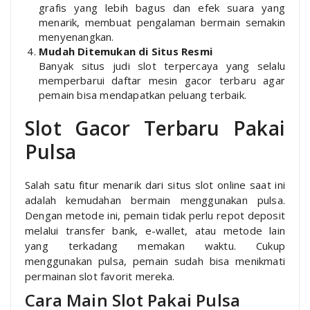
grafis yang lebih bagus dan efek suara yang
menarik, membuat pengalaman bermain semakin
menyenangkan.
Mudah Ditemukan di Situs Resmi
Banyak situs judi slot terpercaya yang selalu
memperbarui daftar mesin gacor terbaru agar
pemain bisa mendapatkan peluang terbaik.
Slot Gacor Terbaru Pakai
Pulsa
Salah satu fitur menarik dari situs slot online saat ini
adalah kemudahan bermain menggunakan pulsa.
Dengan metode ini, pemain tidak perlu repot deposit
melalui transfer bank, e-wallet, atau metode lain
yang terkadang memakan waktu. Cukup
menggunakan pulsa, pemain sudah bisa menikmati
permainan slot favorit mereka.
Cara Main Slot Pakai Pulsa