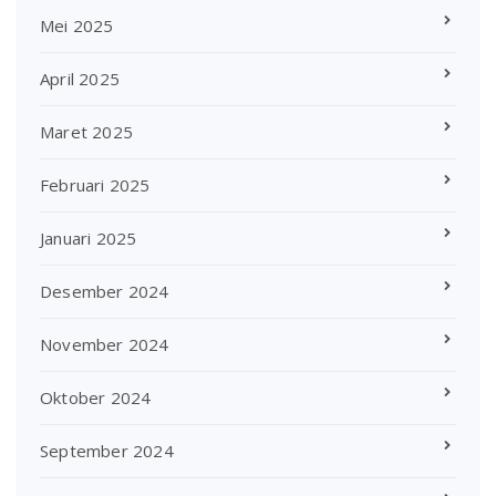
Mei 2025
April 2025
Maret 2025
Februari 2025
Januari 2025
Desember 2024
November 2024
Oktober 2024
September 2024