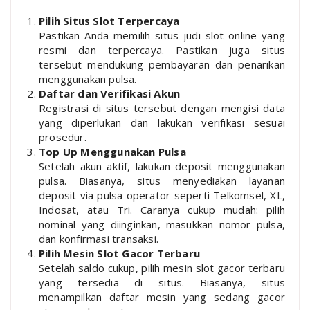
Pilih Situs Slot Terpercaya
Pastikan Anda memilih situs judi slot online yang
resmi dan terpercaya. Pastikan juga situs
tersebut mendukung pembayaran dan penarikan
menggunakan pulsa.
Daftar dan Verifikasi Akun
Registrasi di situs tersebut dengan mengisi data
yang diperlukan dan lakukan verifikasi sesuai
prosedur.
Top Up Menggunakan Pulsa
Setelah akun aktif, lakukan deposit menggunakan
pulsa. Biasanya, situs menyediakan layanan
deposit via pulsa operator seperti Telkomsel, XL,
Indosat, atau Tri. Caranya cukup mudah: pilih
nominal yang diinginkan, masukkan nomor pulsa,
dan konfirmasi transaksi.
Pilih Mesin Slot Gacor Terbaru
Setelah saldo cukup, pilih mesin slot gacor terbaru
yang tersedia di situs. Biasanya, situs
menampilkan daftar mesin yang sedang gacor