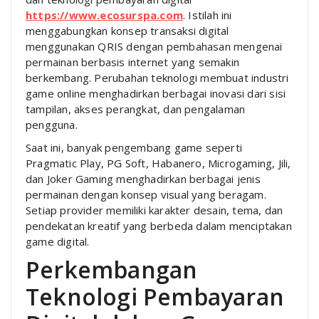
https://www.ecosurspa.com
. Istilah ini
menggabungkan konsep transaksi digital
menggunakan QRIS dengan pembahasan mengenai
permainan berbasis internet yang semakin
berkembang. Perubahan teknologi membuat industri
game online menghadirkan berbagai inovasi dari sisi
tampilan, akses perangkat, dan pengalaman
pengguna.
Saat ini, banyak pengembang game seperti
Pragmatic Play, PG Soft, Habanero, Microgaming, Jili,
dan Joker Gaming menghadirkan berbagai jenis
permainan dengan konsep visual yang beragam.
Setiap provider memiliki karakter desain, tema, dan
pendekatan kreatif yang berbeda dalam menciptakan
game digital.
Perkembangan
Teknologi Pembayaran