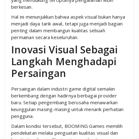
berkesan.
Hal ini menunjukkan bahwa aspek visual bukan hanya
menjadi daya tarik awal, tetapi juga menjadi bagian
penting dalam membangun kualitas sebuah
permainan secara keseluruhan.
Inovasi Visual Sebagai
Langkah Menghadapi
Persaingan
Persaingan dalam industri game digital semakin
berkembang dengan hadirnya berbagai provider
baru. Setiap pengembang berusaha menawarkan
keunggulan masing-masing untuk menarik perhatian
pengguna.
Dalam kondisi tersebut, BOOMING Games memilih
pendekatan melalui penguatan kualitas visual dan