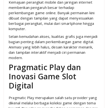
Kemajuan perangkat mobile dan jaringan internet
memberikan pengaruh besar terhadap
perkembangan game online. Banyak permainan kini
dibuat dengan tampilan yang dapat menyesuaikan
berbagai perangkat, mulai dari smartphone hingga
komputer.
Selain kemudahan akses, kualitas grafis juga menjadi
bagian penting dalam perkembangan game digital.
Animasi yang lebih halus, desain karakter menarik,
dan tampilan interaktif menjadi ciri permainan
modern.
Pragmatic Play dan
Inovasi Game Slot
Digital
Pragmatic Play merupakan salah satu provider yang
dikenal melalui berbagai koleksi game dengan tema