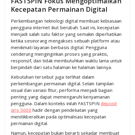
FASTSPIN Fokus Mengoptimalkan
Kecepatan Permainan Digital
Perkembangan teknologi digital membuat kebiasaan
pengguna internet ikut berubah. Saat ini, kecepatan
menjadi salah satu faktor yang semakin diperhatikan
ketika seseorang mengakses sebuah platform atau
menikmati layanan berbasis digital. Pengguna
cenderung menginginkan proses yang praktis,
responsif, dan tidak membutuhkan waktu lama untuk
berpindah dari satu halaman ke halaman lainnya.
Kebutuhan tersebut juga terlihat dalam
perkembangan permainan digital. Selain tampilan
visual dan variasi fitur, performa menjadi bagian
penting yang dapat memengaruhi kenyamanan
pengguna. Dalam konteks inilah FASTSPIN
deposit
qris 5000
hadir dengan pendekatan yang
menitikberatkan pada optimalisasi kecepatan
permainan digital.
Namun, kecepatan bukan berarti sekadar membuat