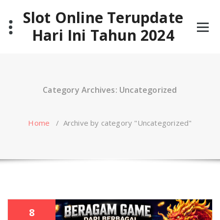
Skip
Slot Online Terupdate
to
content
Hari Ini Tahun 2024
Category Archives: Uncategorized
Home
/
Archive by category "Uncategorized"
8