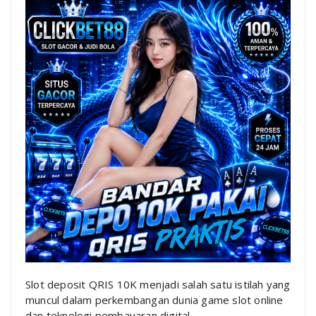
Slot deposit QRIS 10K menjadi salah satu istilah yang
muncul dalam perkembangan dunia game slot online
dan teknologi pembayaran digital