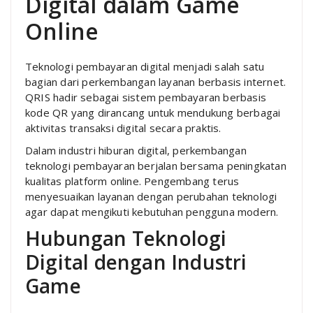
Digital dalam Game
Online
Teknologi pembayaran digital menjadi salah satu
bagian dari perkembangan layanan berbasis internet.
QRIS hadir sebagai sistem pembayaran berbasis
kode QR yang dirancang untuk mendukung berbagai
aktivitas transaksi digital secara praktis.
Dalam industri hiburan digital, perkembangan
teknologi pembayaran berjalan bersama peningkatan
kualitas platform online. Pengembang terus
menyesuaikan layanan dengan perubahan teknologi
agar dapat mengikuti kebutuhan pengguna modern.
Hubungan Teknologi
Digital dengan Industri
Game