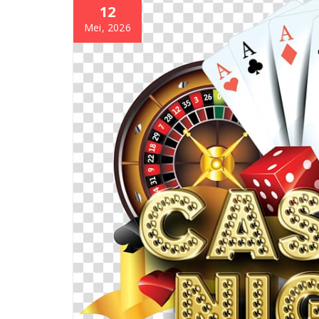
12
Mei, 2026