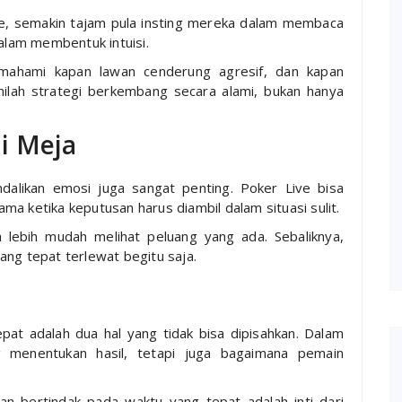
e, semakin tajam pula insting mereka dalam membaca
lam membentuk intuisi.
emahami kapan lawan cenderung agresif, dan kapan
inilah strategi berkembang secara alami, bukan hanya
i Meja
likan emosi juga sangat penting. Poker Live bisa
a ketika keputusan harus diambil dalam situasi sulit.
lebih mudah melihat peluang yang ada. Sebaliknya,
ang tepat terlewat begitu saja.
at adalah dua hal yang tidak bisa dipisahkan. Dalam
g menentukan hasil, tetapi juga bagaimana pemain
 bertindak pada waktu yang tepat adalah inti dari