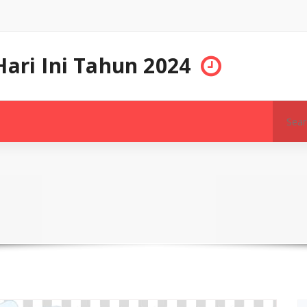
Hari Ini Tahun 2024
Search
for: