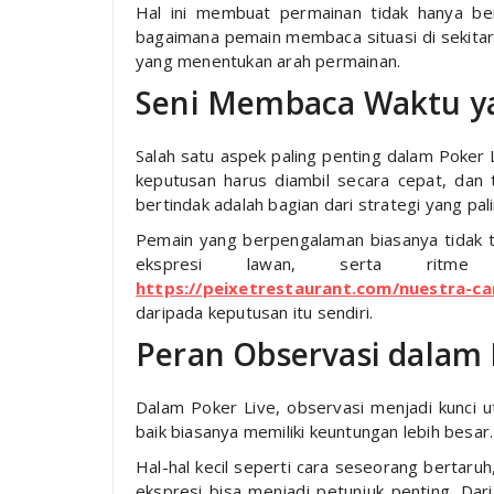
Hal ini membuat permainan tidak hanya ber
bagaimana pemain membaca situasi di sekitar
yang menentukan arah permainan.
Seni Membaca Waktu y
Salah satu aspek paling penting dalam Poke
keputusan harus diambil secara cepat, dan
bertindak adalah bagian dari strategi yang pali
Pemain yang berpengalaman biasanya tidak 
ekspresi lawan, serta ritme
https://peixetrestaurant.com/nuestra-ca
daripada keputusan itu sendiri.
Peran Observasi dalam
Dalam Poker Live, observasi menjadi kunc
baik biasanya memiliki keuntungan lebih besar.
Hal-hal kecil seperti cara seseorang bertar
ekspresi bisa menjadi petunjuk penting. Dar