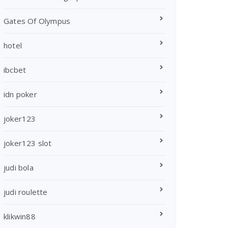
Gates Of Olympus
hotel
ibcbet
idn poker
joker123
joker123 slot
judi bola
judi roulette
klikwin88