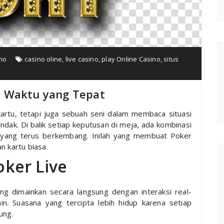
ino
casino oline
,
live casino
,
play Online Casino
,
situs
a Waktu yang Tepat
artu, tetapi juga sebuah seni dalam membaca situasi
dak. Di balik setiap keputusan di meja, ada kombinasi
n yang terus berkembang. Inilah yang membuat Poker
n kartu biasa.
ker Live
ng dimainkan secara langsung dengan interaksi real-
n. Suasana yang tercipta lebih hidup karena setiap
ung.