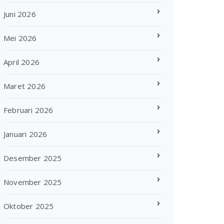
Juni 2026
Mei 2026
April 2026
Maret 2026
Februari 2026
Januari 2026
Desember 2025
November 2025
Oktober 2025