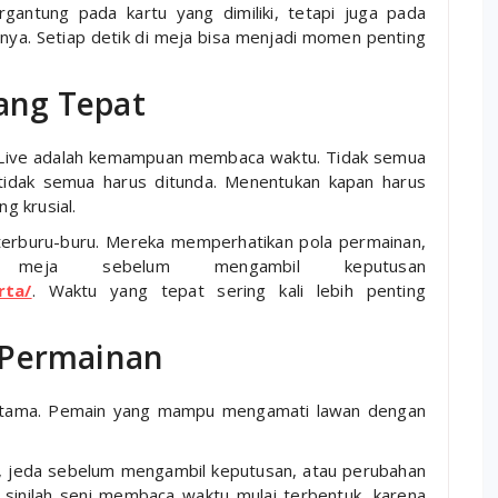
gantung pada kartu yang dimiliki, tetapi juga pada
nya. Setiap detik di meja bisa menjadi momen penting
ang Tepat
r Live adalah kemampuan membaca waktu. Tidak semua
 tidak semua harus ditunda. Menentukan kapan harus
ng krusial.
terburu-buru. Mereka memperhatikan pola permainan,
 meja sebelum mengambil keputusan
rta/
. Waktu yang tepat sering kali lebih penting
 Permainan
i utama. Pemain yang mampu mengamati lawan dengan
uh, jeda sebelum mengambil keputusan, atau perubahan
i sinilah seni membaca waktu mulai terbentuk, karena