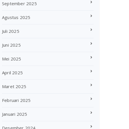
September 2025
Agustus 2025
Juli 2025
Juni 2025
Mei 2025
April 2025
Maret 2025
Februari 2025
Januari 2025
Desember 2024