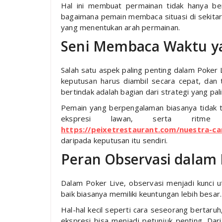
Hal ini membuat permainan tidak hanya ber
bagaimana pemain membaca situasi di sekitar
yang menentukan arah permainan.
Seni Membaca Waktu y
Salah satu aspek paling penting dalam Poke
keputusan harus diambil secara cepat, dan
bertindak adalah bagian dari strategi yang pali
Pemain yang berpengalaman biasanya tidak 
ekspresi lawan, serta ritme
https://peixetrestaurant.com/nuestra-ca
daripada keputusan itu sendiri.
Peran Observasi dalam
Dalam Poker Live, observasi menjadi kunc
baik biasanya memiliki keuntungan lebih besar.
Hal-hal kecil seperti cara seseorang bertar
ekspresi bisa menjadi petunjuk penting. Dar