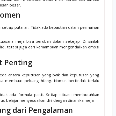
tusan besar.
 Momen
 setiap putaran. Tidak ada kepastian dalam permainan
 suasana meja bisa berubah dalam sekejap. Di sinilah
miliki, tetapi juga dari kemampuan mengendalikan emosi
.
t Penting
eda antara keputusan yang baik dan keputusan yang
sa membuat peluang hilang. Namun bertindak terlalu
dak ada formula pasti. Setiap situasi membutuhkan
rus belajar menyesuaikan diri dengan dinamika meja.
ang dari Pengalaman