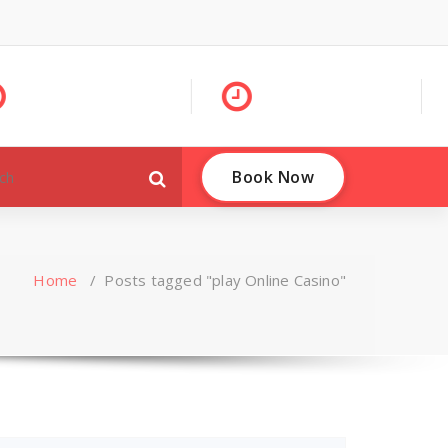
Book Now
Home
/
Posts tagged "play Online Casino"