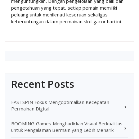
menguntungkan. Dengan pengelolaan yang baik dan
pengetahuan yang tepat, setiap pemain memiliki
peluang untuk menikmati keseruan sekaligus
keberuntungan dalam permainan slot gacor hari ini.
Recent Posts
FASTSPIN Fokus Mengoptimalkan Kecepatan
Permainan Digital
BOOMING Games Menghadirkan Visual Berkualitas
untuk Pengalaman Bermain yang Lebih Menarik