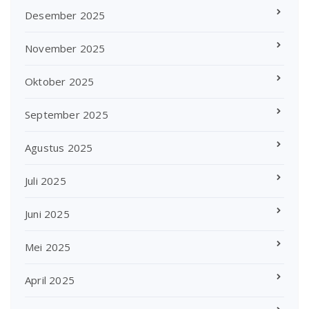
Desember 2025
November 2025
Oktober 2025
September 2025
Agustus 2025
Juli 2025
Juni 2025
Mei 2025
April 2025