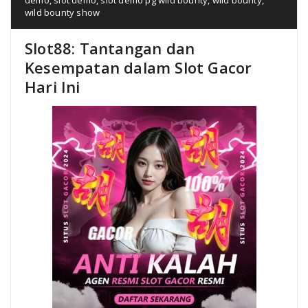
wild bounty show
Slot88: Tantangan dan
Kesempatan dalam Slot Gacor
Hari Ini