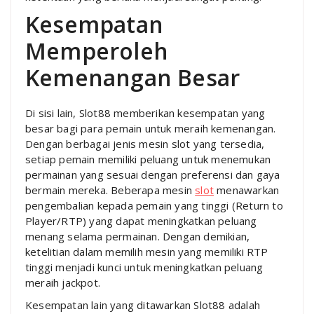
Kesempatan
Memperoleh
Kemenangan Besar
Di sisi lain, Slot88 memberikan kesempatan yang
besar bagi para pemain untuk meraih kemenangan.
Dengan berbagai jenis mesin slot yang tersedia,
setiap pemain memiliki peluang untuk menemukan
permainan yang sesuai dengan preferensi dan gaya
bermain mereka. Beberapa mesin
slot
menawarkan
pengembalian kepada pemain yang tinggi (Return to
Player/RTP) yang dapat meningkatkan peluang
menang selama permainan. Dengan demikian,
ketelitian dalam memilih mesin yang memiliki RTP
tinggi menjadi kunci untuk meningkatkan peluang
meraih jackpot.
Kesempatan lain yang ditawarkan Slot88 adalah