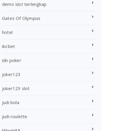
demo slot terlengkap
Gates Of Olympus
hotel
ibcbet
idn poker
joker123
joker123 slot
judi bola
judi roulette
klikwin88