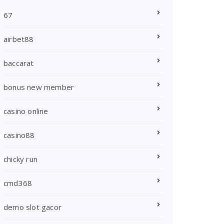
67
airbet88
baccarat
bonus new member
casino online
casino88
chicky run
cmd368
demo slot gacor