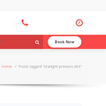
Book Now
Home
/
Posts tagged "starlight princess slot"