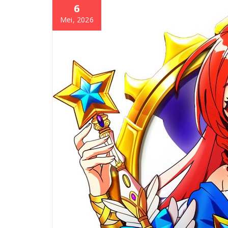
6
Mei, 2026