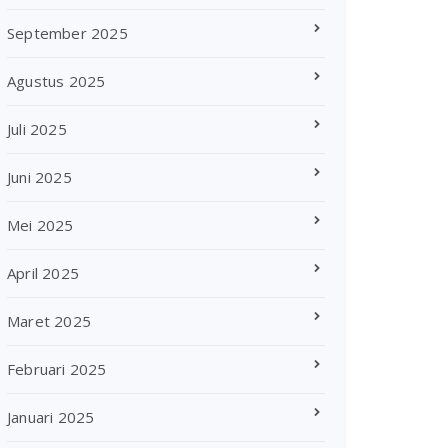
September 2025
Agustus 2025
Juli 2025
Juni 2025
Mei 2025
April 2025
Maret 2025
Februari 2025
Januari 2025