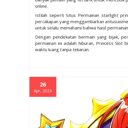
online.
Istilah seperti Situs Permainan starlight pr
percakapan yang menggambarkan antusiasme p
untuk selalu memahami bahwa hasil permainan b
Dengan pendekatan bermain yang bijak, pe
permainan ini adalah hiburan, Princess Slot 
waktu luang tanpa tekanan.
26
Apr, 2026