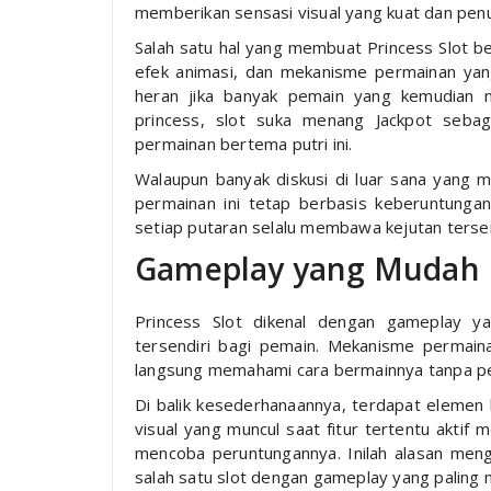
memberikan sensasi visual yang kuat dan pen
Salah satu hal yang membuat Princess Slot be
efek animasi, dan mekanisme permainan yan
heran jika banyak pemain yang kemudian me
princess, slot suka menang Jackpot seba
permainan bertema putri ini.
Walaupun banyak diskusi di luar sana yang
permainan ini tetap berbasis keberuntungan.
setiap putaran selalu membawa kejutan tersen
Gameplay yang Mudah
Princess Slot dikenal dengan gameplay y
tersendiri bagi pemain. Mekanisme permaina
langsung memahami cara bermainnya tanpa p
Di balik kesederhanaannya, terdapat elemen 
visual yang muncul saat fitur tertentu akti
mencoba peruntungannya. Inilah alasan men
salah satu slot dengan gameplay yang paling 