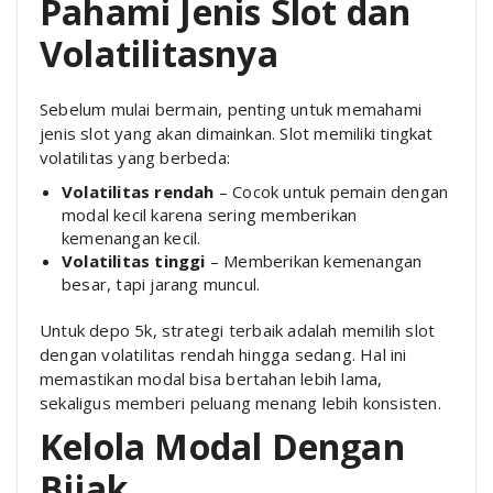
Pahami Jenis Slot dan
Volatilitasnya
Sebelum mulai bermain, penting untuk memahami
jenis slot yang akan dimainkan. Slot memiliki tingkat
volatilitas yang berbeda:
Volatilitas rendah
– Cocok untuk pemain dengan
modal kecil karena sering memberikan
kemenangan kecil.
Volatilitas tinggi
– Memberikan kemenangan
besar, tapi jarang muncul.
Untuk depo 5k, strategi terbaik adalah memilih slot
dengan volatilitas rendah hingga sedang. Hal ini
memastikan modal bisa bertahan lebih lama,
sekaligus memberi peluang menang lebih konsisten.
Kelola Modal Dengan
Bijak