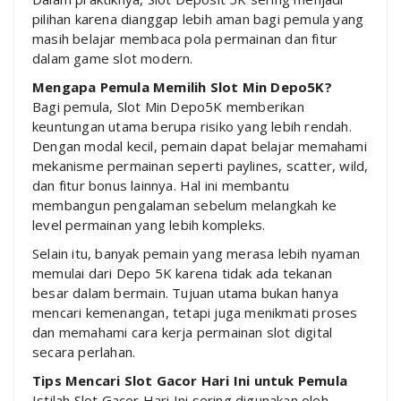
pilihan karena dianggap lebih aman bagi pemula yang
masih belajar membaca pola permainan dan fitur
dalam game slot modern.
Mengapa Pemula Memilih Slot Min Depo5K?
Bagi pemula, Slot Min Depo5K memberikan
keuntungan utama berupa risiko yang lebih rendah.
Dengan modal kecil, pemain dapat belajar memahami
mekanisme permainan seperti paylines, scatter, wild,
dan fitur bonus lainnya. Hal ini membantu
membangun pengalaman sebelum melangkah ke
level permainan yang lebih kompleks.
Selain itu, banyak pemain yang merasa lebih nyaman
memulai dari Depo 5K karena tidak ada tekanan
besar dalam bermain. Tujuan utama bukan hanya
mencari kemenangan, tetapi juga menikmati proses
dan memahami cara kerja permainan slot digital
secara perlahan.
Tips Mencari Slot Gacor Hari Ini untuk Pemula
Istilah Slot Gacor Hari Ini sering digunakan oleh