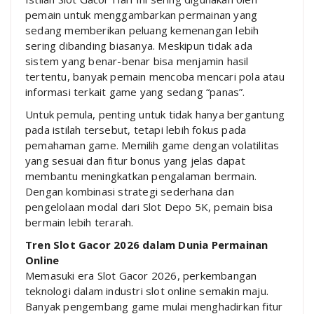
pemain untuk menggambarkan permainan yang
sedang memberikan peluang kemenangan lebih
sering dibanding biasanya. Meskipun tidak ada
sistem yang benar-benar bisa menjamin hasil
tertentu, banyak pemain mencoba mencari pola atau
informasi terkait game yang sedang “panas”.
Untuk pemula, penting untuk tidak hanya bergantung
pada istilah tersebut, tetapi lebih fokus pada
pemahaman game. Memilih game dengan volatilitas
yang sesuai dan fitur bonus yang jelas dapat
membantu meningkatkan pengalaman bermain.
Dengan kombinasi strategi sederhana dan
pengelolaan modal dari Slot Depo 5K, pemain bisa
bermain lebih terarah.
Tren Slot Gacor 2026 dalam Dunia Permainan
Online
Memasuki era Slot Gacor 2026, perkembangan
teknologi dalam industri slot online semakin maju.
Banyak pengembang game mulai menghadirkan fitur