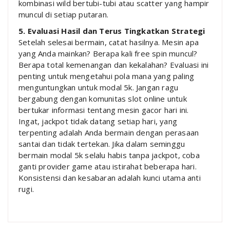
kombinasi wild bertubi-tubi atau scatter yang hampir
muncul di setiap putaran.
5. Evaluasi Hasil dan Terus Tingkatkan Strategi
Setelah selesai bermain, catat hasilnya. Mesin apa
yang Anda mainkan? Berapa kali free spin muncul?
Berapa total kemenangan dan kekalahan? Evaluasi ini
penting untuk mengetahui pola mana yang paling
menguntungkan untuk modal 5k. Jangan ragu
bergabung dengan komunitas slot online untuk
bertukar informasi tentang mesin gacor hari ini.
Ingat, jackpot tidak datang setiap hari, yang
terpenting adalah Anda bermain dengan perasaan
santai dan tidak tertekan. Jika dalam seminggu
bermain modal 5k selalu habis tanpa jackpot, coba
ganti provider game atau istirahat beberapa hari.
Konsistensi dan kesabaran adalah kunci utama anti
rugi.