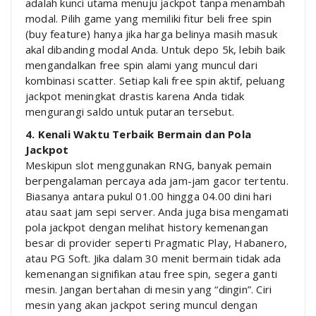
adalah kunci utama menuju jackpot tanpa menambah
modal. Pilih game yang memiliki fitur beli free spin
(buy feature) hanya jika harga belinya masih masuk
akal dibanding modal Anda. Untuk depo 5k, lebih baik
mengandalkan free spin alami yang muncul dari
kombinasi scatter. Setiap kali free spin aktif, peluang
jackpot meningkat drastis karena Anda tidak
mengurangi saldo untuk putaran tersebut.
4. Kenali Waktu Terbaik Bermain dan Pola
Jackpot
Meskipun slot menggunakan RNG, banyak pemain
berpengalaman percaya ada jam-jam gacor tertentu.
Biasanya antara pukul 01.00 hingga 04.00 dini hari
atau saat jam sepi server. Anda juga bisa mengamati
pola jackpot dengan melihat history kemenangan
besar di provider seperti Pragmatic Play, Habanero,
atau PG Soft. Jika dalam 30 menit bermain tidak ada
kemenangan signifikan atau free spin, segera ganti
mesin. Jangan bertahan di mesin yang “dingin”. Ciri
mesin yang akan jackpot sering muncul dengan