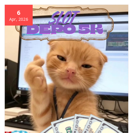
6
Apr, 2026