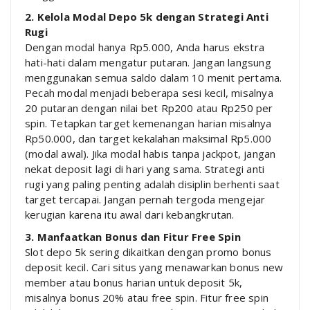
2. Kelola Modal Depo 5k dengan Strategi Anti
Rugi
Dengan modal hanya Rp5.000, Anda harus ekstra
hati-hati dalam mengatur putaran. Jangan langsung
menggunakan semua saldo dalam 10 menit pertama.
Pecah modal menjadi beberapa sesi kecil, misalnya
20 putaran dengan nilai bet Rp200 atau Rp250 per
spin. Tetapkan target kemenangan harian misalnya
Rp50.000, dan target kekalahan maksimal Rp5.000
(modal awal). Jika modal habis tanpa jackpot, jangan
nekat deposit lagi di hari yang sama. Strategi anti
rugi yang paling penting adalah disiplin berhenti saat
target tercapai. Jangan pernah tergoda mengejar
kerugian karena itu awal dari kebangkrutan.
3. Manfaatkan Bonus dan Fitur Free Spin
Slot depo 5k sering dikaitkan dengan promo bonus
deposit kecil. Cari situs yang menawarkan bonus new
member atau bonus harian untuk deposit 5k,
misalnya bonus 20% atau free spin. Fitur free spin