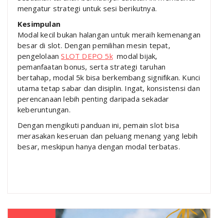
mengatur strategi untuk sesi berikutnya.
Kesimpulan
Modal kecil bukan halangan untuk meraih kemenangan
besar di slot. Dengan pemilihan mesin tepat,
pengelolaan
SLOT DEPO 5k
modal bijak,
pemanfaatan bonus, serta strategi taruhan
bertahap, modal 5k bisa berkembang signifikan. Kunci
utama tetap sabar dan disiplin. Ingat, konsistensi dan
perencanaan lebih penting daripada sekadar
keberuntungan.
Dengan mengikuti panduan ini, pemain slot bisa
merasakan keseruan dan peluang menang yang lebih
besar, meskipun hanya dengan modal terbatas.