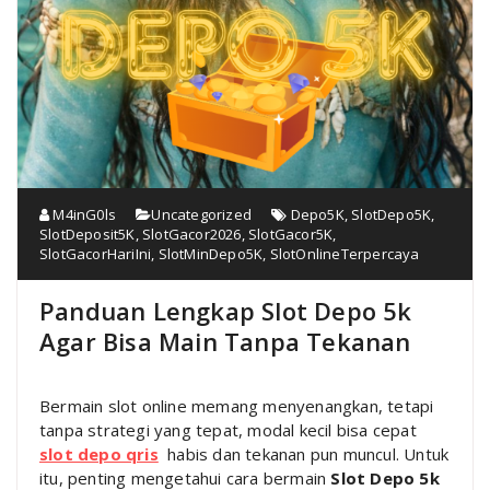
M4inG0ls
Uncategorized
Depo5K
,
SlotDepo5K
,
SlotDeposit5K
,
SlotGacor2026
,
SlotGacor5K
,
SlotGacorHariIni
,
SlotMinDepo5K
,
SlotOnlineTerpercaya
Panduan Lengkap Slot Depo 5k
Agar Bisa Main Tanpa Tekanan
Bermain slot online memang menyenangkan, tetapi
tanpa strategi yang tepat, modal kecil bisa cepat
slot depo qris
habis dan tekanan pun muncul. Untuk
itu, penting mengetahui cara bermain
Slot Depo 5k