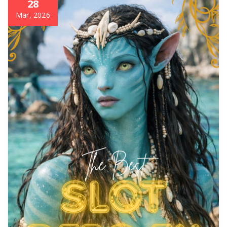
28
Mar, 2026