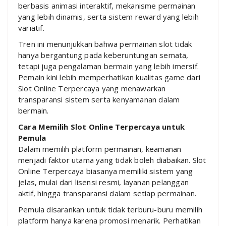
berbasis animasi interaktif, mekanisme permainan
yang lebih dinamis, serta sistem reward yang lebih
variatif.
Tren ini menunjukkan bahwa permainan slot tidak
hanya bergantung pada keberuntungan semata,
tetapi juga pengalaman bermain yang lebih imersif.
Pemain kini lebih memperhatikan kualitas game dari
Slot Online Terpercaya yang menawarkan
transparansi sistem serta kenyamanan dalam
bermain.
Cara Memilih Slot Online Terpercaya untuk
Pemula
Dalam memilih platform permainan, keamanan
menjadi faktor utama yang tidak boleh diabaikan. Slot
Online Terpercaya biasanya memiliki sistem yang
jelas, mulai dari lisensi resmi, layanan pelanggan
aktif, hingga transparansi dalam setiap permainan.
Pemula disarankan untuk tidak terburu-buru memilih
platform hanya karena promosi menarik. Perhatikan