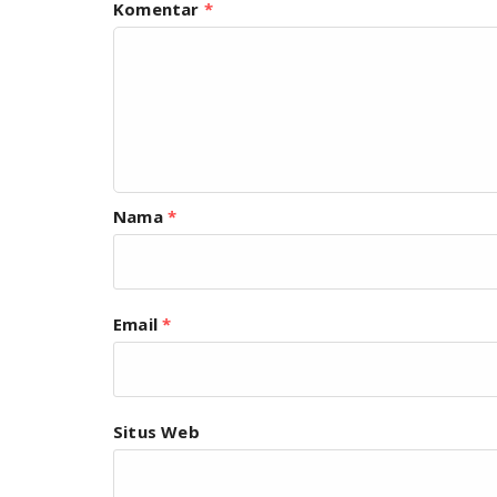
Komentar
*
Nama
*
Email
*
Situs Web