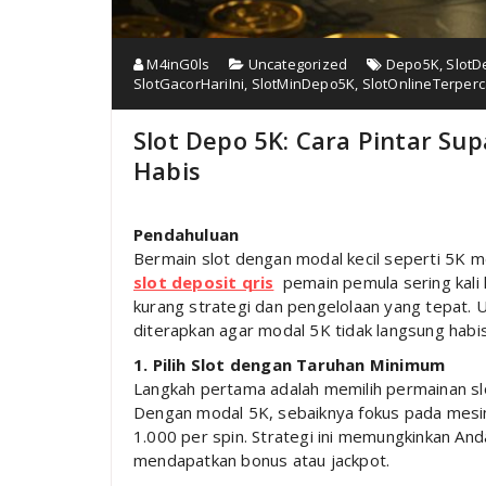
M4inG0ls
Uncategorized
Depo5K
,
SlotD
SlotGacorHariIni
,
SlotMinDepo5K
,
SlotOnlineTerper
Slot Depo 5K: Cara Pintar Su
Habis
Pendahuluan
Bermain slot dengan modal kecil seperti 5K 
slot deposit qris
pemain pemula sering kali 
kurang strategi dan pengelolaan yang tepat. 
diterapkan agar modal 5K tidak langsung hab
1. Pilih Slot dengan Taruhan Minimum
Langkah pertama adalah memilih permainan s
Dengan modal 5K, sebaiknya fokus pada mesin s
1.000 per spin. Strategi ini memungkinkan An
mendapatkan bonus atau jackpot.