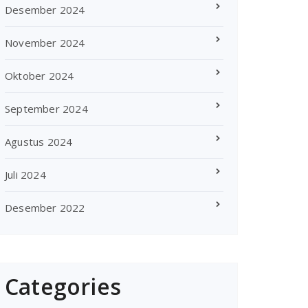
Desember 2024
November 2024
Oktober 2024
September 2024
Agustus 2024
Juli 2024
Desember 2022
Categories