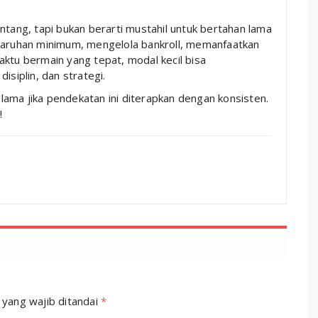
ng, tapi bukan berarti mustahil untuk bertahan lama
 taruhan minimum, mengelola bankroll, memanfaatkan
aktu bermain yang tepat, modal kecil bisa
isiplin, dan strategi.
lama jika pendekatan ini diterapkan dengan konsisten.
!
 yang wajib ditandai
*