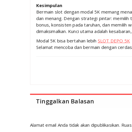
Kesimpulan
Bermain slot dengan modal 5K memang menanta
dan menang. Dengan strategi pintar: memilih
bonus, konsisten pada taruhan, dan memilih w
dimaksimalkan. Kunci utama adalah kesabaran, d
Modal 5K bisa bertahan lebih
SLOT DEPO 5K
Selamat mencoba dan bermain dengan cerdas
Tinggalkan Balasan
Alamat email Anda tidak akan dipublikasikan.
Ruas