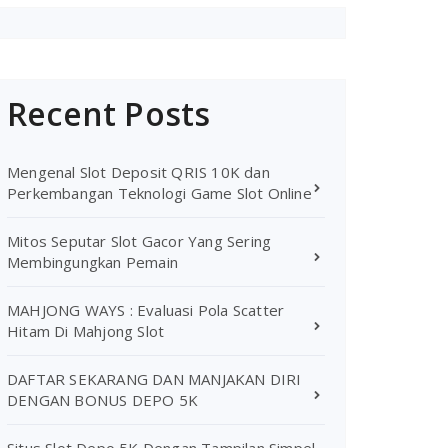
Recent Posts
Mengenal Slot Deposit QRIS 10K dan
Perkembangan Teknologi Game Slot Online
Mitos Seputar Slot Gacor Yang Sering
Membingungkan Pemain
MAHJONG WAYS : Evaluasi Pola Scatter
Hitam Di Mahjong Slot
DAFTAR SEKARANG DAN MANJAKAN DIRI
DENGAN BONUS DEPO 5K