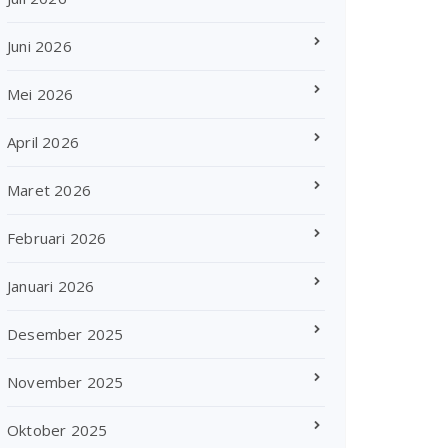
Juni 2026
Mei 2026
April 2026
Maret 2026
Februari 2026
Januari 2026
Desember 2025
November 2025
Oktober 2025