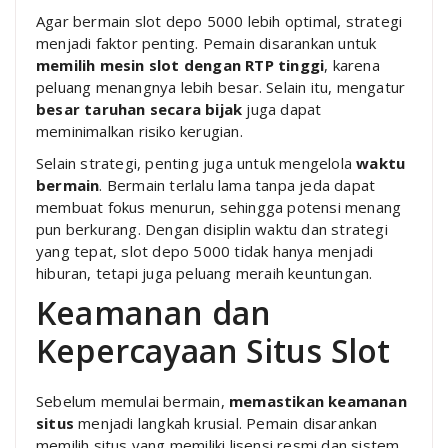
Agar bermain slot depo 5000 lebih optimal, strategi
menjadi faktor penting. Pemain disarankan untuk
memilih mesin slot dengan RTP tinggi
, karena
peluang menangnya lebih besar. Selain itu, mengatur
besar taruhan secara bijak
juga dapat
meminimalkan risiko kerugian.
Selain strategi, penting juga untuk mengelola
waktu
bermain
. Bermain terlalu lama tanpa jeda dapat
membuat fokus menurun, sehingga potensi menang
pun berkurang. Dengan disiplin waktu dan strategi
yang tepat, slot depo 5000 tidak hanya menjadi
hiburan, tetapi juga peluang meraih keuntungan.
Keamanan dan
Kepercayaan Situs Slot
Sebelum memulai bermain,
memastikan keamanan
situs
menjadi langkah krusial. Pemain disarankan
memilih situs yang memiliki lisensi resmi dan sistem