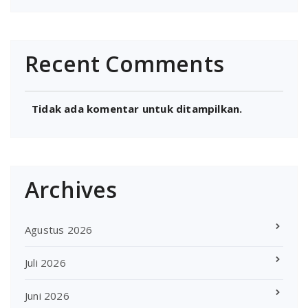
Recent Comments
Tidak ada komentar untuk ditampilkan.
Archives
Agustus 2026
Juli 2026
Juni 2026