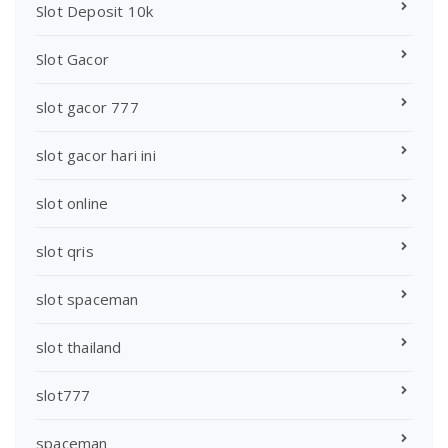
Slot Deposit 10k
Slot Gacor
slot gacor 777
slot gacor hari ini
slot online
slot qris
slot spaceman
slot thailand
slot777
spaceman