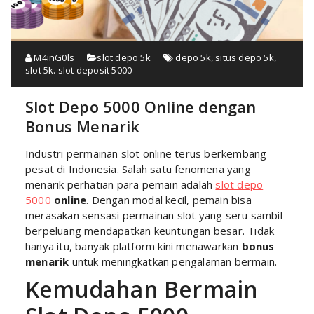
M4inG0ls
slot depo 5k
depo 5k
,
situs depo 5k
,
slot 5k. slot deposit 5000
Slot Depo 5000 Online dengan
Bonus Menarik
Industri permainan slot online terus berkembang
pesat di Indonesia. Salah satu fenomena yang
menarik perhatian para pemain adalah
slot depo
5000
online
. Dengan modal kecil, pemain bisa
merasakan sensasi permainan slot yang seru sambil
berpeluang mendapatkan keuntungan besar. Tidak
hanya itu, banyak platform kini menawarkan
bonus
menarik
untuk meningkatkan pengalaman bermain.
Kemudahan Bermain