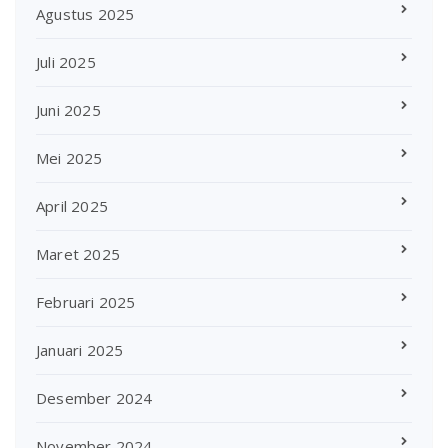
Agustus 2025
Juli 2025
Juni 2025
Mei 2025
April 2025
Maret 2025
Februari 2025
Januari 2025
Desember 2024
November 2024