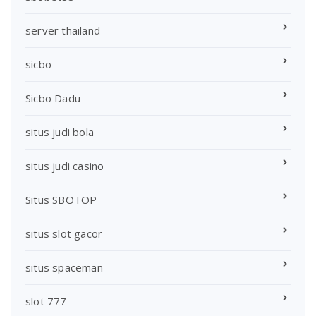
server thailand
sicbo
Sicbo Dadu
situs judi bola
situs judi casino
Situs SBOTOP
situs slot gacor
situs spaceman
slot 777