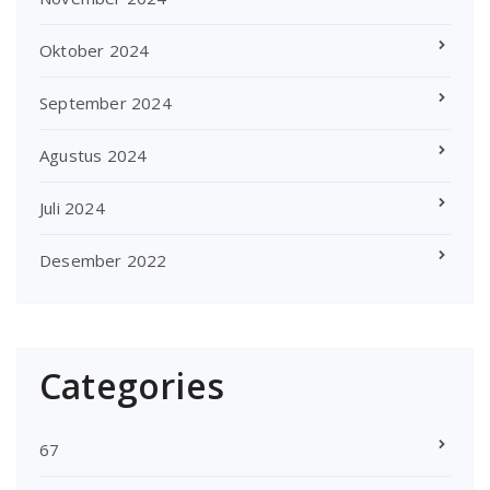
Oktober 2024
September 2024
Agustus 2024
Juli 2024
Desember 2022
Categories
67