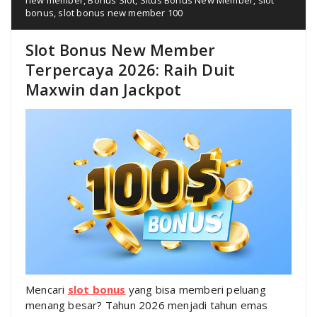
bonus
,
slot bonus new member 100
Slot Bonus New Member
Terpercaya 2026: Raih Duit
Maxwin dan Jackpot
Mencari
slot bonus
yang bisa memberi peluang
menang besar? Tahun 2026 menjadi tahun emas