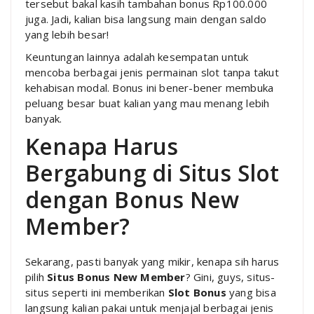
tersebut bakal kasih tambahan bonus Rp100.000
juga. Jadi, kalian bisa langsung main dengan saldo
yang lebih besar!
Keuntungan lainnya adalah kesempatan untuk
mencoba berbagai jenis permainan slot tanpa takut
kehabisan modal. Bonus ini bener-bener membuka
peluang besar buat kalian yang mau menang lebih
banyak.
Kenapa Harus
Bergabung di Situs Slot
dengan Bonus New
Member?
Sekarang, pasti banyak yang mikir, kenapa sih harus
pilih
Situs Bonus New Member
? Gini, guys, situs-
situs seperti ini memberikan
Slot Bonus
yang bisa
langsung kalian pakai untuk menjajal berbagai jenis