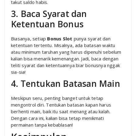
takut saldo habis.
3. Baca Syarat dan
Ketentuan Bonus
Biasanya, setiap
Bonus Slot
punya syarat dan
ketentuan tertentu. Misalnya, ada batasan waktu
atau minimum taruhan yang harus dipenuhi sebelum
kalian bisa menarik kemenangan. Jadi, baca dengan
teliti syarat dan ketentuannya biar bonusnya nggak
sia-sia!
4. Tentukan Batasan Main
Meskipun seru, penting banget untuk tetap
mengontrol diri. Tentukan batasan kapan harus
berhenti main, baik itu saat menang atau kalah.
Dengan cara ini, kalian bisa tetap menikmati
permainan tanpa kebablasan!