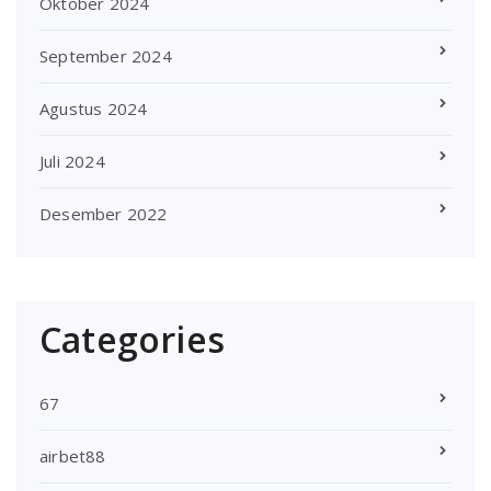
Oktober 2024
September 2024
Agustus 2024
Juli 2024
Desember 2022
Categories
67
airbet88