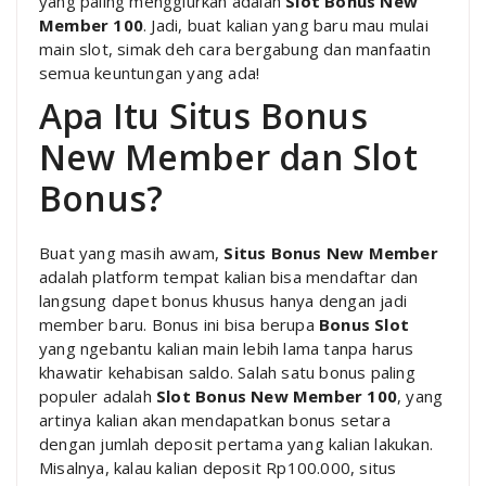
yang paling menggiurkan adalah
Slot Bonus New
Member 100
. Jadi, buat kalian yang baru mau mulai
main slot, simak deh cara bergabung dan manfaatin
semua keuntungan yang ada!
Apa Itu Situs Bonus
New Member dan Slot
Bonus?
Buat yang masih awam,
Situs Bonus New Member
adalah platform tempat kalian bisa mendaftar dan
langsung dapet bonus khusus hanya dengan jadi
member baru. Bonus ini bisa berupa
Bonus Slot
yang ngebantu kalian main lebih lama tanpa harus
khawatir kehabisan saldo. Salah satu bonus paling
populer adalah
Slot Bonus New Member 100
, yang
artinya kalian akan mendapatkan bonus setara
dengan jumlah deposit pertama yang kalian lakukan.
Misalnya, kalau kalian deposit Rp100.000, situs