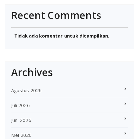
Recent Comments
Tidak ada komentar untuk ditampilkan.
Archives
Agustus 2026
Juli 2026
Juni 2026
Mei 2026