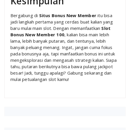
Kesimpulan
Bergabung di
Situs Bonus New Member
itu bisa
jadi langkah pertama yang cerdas buat kalian yang
baru mulai main slot. Dengan memanfaatkan
Slot
Bonus New Member 100
, kalian bisa main lebih
lama, lebih banyak putaran, dan tentunya, lebih
banyak peluang menang. Ingat, jangan cuma fokus
pada bonusnya aja, tapi manfaatkan bonus ini untuk
mengeksplorasi dan mengasah strategi kalian. Siapa
tahu, putaran berikutnya bisa bawa pulang jackpot
besar! Jadi, tunggu apalagi? Gabung sekarang dan
mulai petualangan slot kamu!