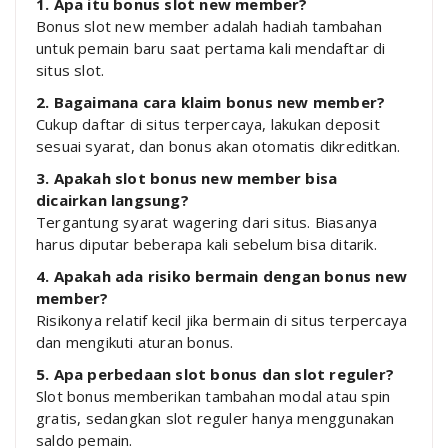
1. Apa itu bonus slot new member?
Bonus slot new member adalah hadiah tambahan
untuk pemain baru saat pertama kali mendaftar di
situs slot.
2. Bagaimana cara klaim bonus new member?
Cukup daftar di situs terpercaya, lakukan deposit
sesuai syarat, dan bonus akan otomatis dikreditkan.
3. Apakah slot bonus new member bisa
dicairkan langsung?
Tergantung syarat wagering dari situs. Biasanya
harus diputar beberapa kali sebelum bisa ditarik.
4. Apakah ada risiko bermain dengan bonus new
member?
Risikonya relatif kecil jika bermain di situs terpercaya
dan mengikuti aturan bonus.
5. Apa perbedaan slot bonus dan slot reguler?
Slot bonus memberikan tambahan modal atau spin
gratis, sedangkan slot reguler hanya menggunakan
saldo pemain.