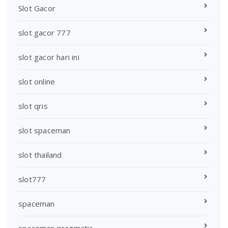
Slot Gacor
slot gacor 777
slot gacor hari ini
slot online
slot qris
slot spaceman
slot thailand
slot777
spaceman
spaceman pragmatic