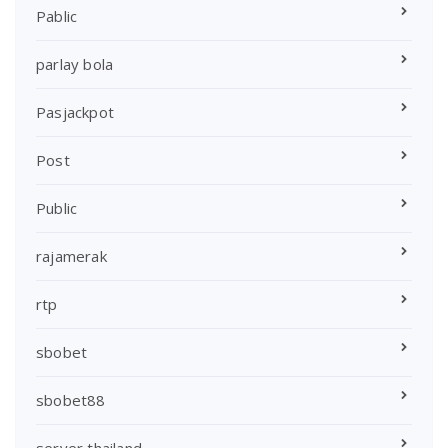
Pablic
parlay bola
Pasjackpot
Post
Public
rajamerak
rtp
sbobet
sbobet88
server thailand