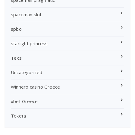
spaceman slot
spbo
starlight princess
Texs
Uncategorized
Winhero casino Greece
xbet Greece
Текста