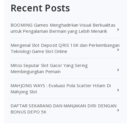
Recent Posts
BOOMING Games Menghadirkan Visual Berkualitas
untuk Pengalaman Bermain yang Lebih Menarik
Mengenal Slot Deposit QRIS 10K dan Perkembangan
Teknologi Game Slot Online
Mitos Seputar Slot Gacor Yang Sering
Membingungkan Pemain
MAHJONG WAYS : Evaluasi Pola Scatter Hitam Di
Mahjong Slot
DAFTAR SEKARANG DAN MANJAKAN DIRI DENGAN
BONUS DEPO 5K