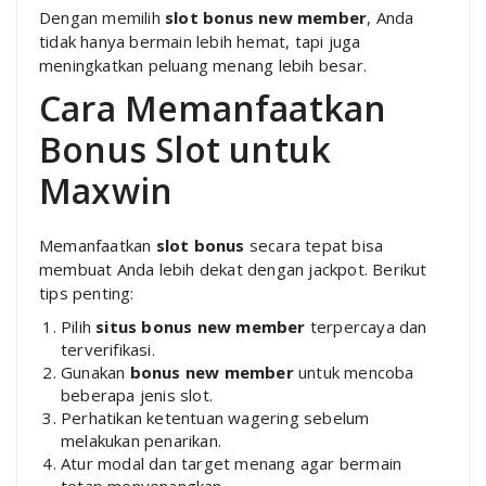
Dengan memilih
slot bonus new member
, Anda
tidak hanya bermain lebih hemat, tapi juga
meningkatkan peluang menang lebih besar.
Cara Memanfaatkan
Bonus Slot untuk
Maxwin
Memanfaatkan
slot bonus
secara tepat bisa
membuat Anda lebih dekat dengan jackpot. Berikut
tips penting:
Pilih
situs bonus new member
terpercaya dan
terverifikasi.
Gunakan
bonus new member
untuk mencoba
beberapa jenis slot.
Perhatikan ketentuan wagering sebelum
melakukan penarikan.
Atur modal dan target menang agar bermain