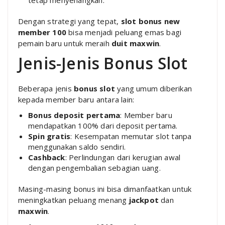
tetap menyenangkan.
Dengan strategi yang tepat,
slot bonus new
member 100
bisa menjadi peluang emas bagi
pemain baru untuk meraih
duit maxwin
.
Jenis-Jenis Bonus Slot
Beberapa jenis
bonus slot
yang umum diberikan
kepada member baru antara lain:
Bonus deposit pertama
: Member baru
mendapatkan 100% dari deposit pertama.
Spin gratis
: Kesempatan memutar slot tanpa
menggunakan saldo sendiri.
Cashback
: Perlindungan dari kerugian awal
dengan pengembalian sebagian uang.
Masing-masing bonus ini bisa dimanfaatkan untuk
meningkatkan peluang menang
jackpot
dan
maxwin
.