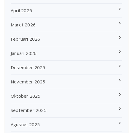
April 2026
Maret 2026
Februari 2026
Januari 2026
Desember 2025
November 2025
Oktober 2025
September 2025
Agustus 2025