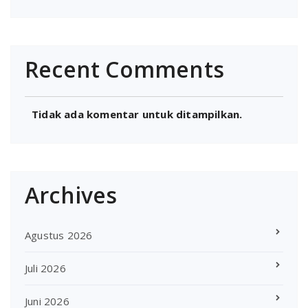
Recent Comments
Tidak ada komentar untuk ditampilkan.
Archives
Agustus 2026
Juli 2026
Juni 2026