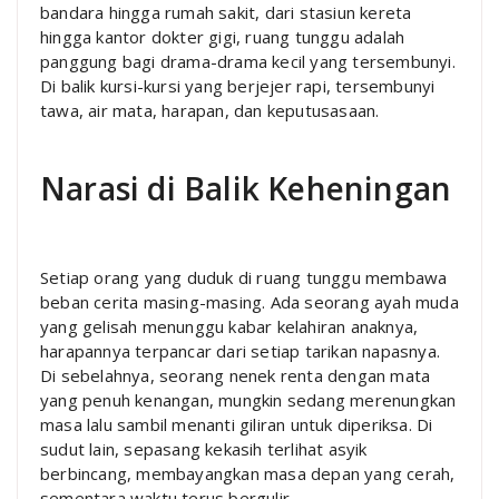
bandara hingga rumah sakit, dari stasiun kereta
hingga kantor dokter gigi, ruang tunggu adalah
panggung bagi drama-drama kecil yang tersembunyi.
Di balik kursi-kursi yang berjejer rapi, tersembunyi
tawa, air mata, harapan, dan keputusasaan.
Narasi di Balik Keheningan
Setiap orang yang duduk di ruang tunggu membawa
beban cerita masing-masing. Ada seorang ayah muda
yang gelisah menunggu kabar kelahiran anaknya,
harapannya terpancar dari setiap tarikan napasnya.
Di sebelahnya, seorang nenek renta dengan mata
yang penuh kenangan, mungkin sedang merenungkan
masa lalu sambil menanti giliran untuk diperiksa. Di
sudut lain, sepasang kekasih terlihat asyik
berbincang, membayangkan masa depan yang cerah,
sementara waktu terus bergulir.