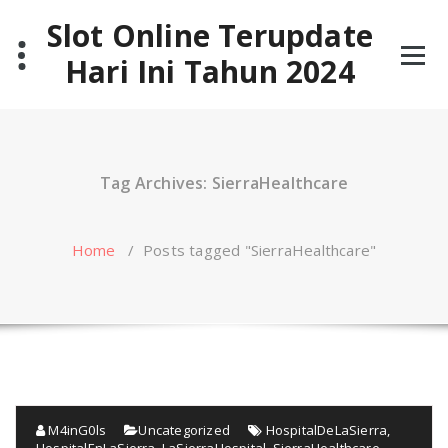
Skip
Slot Online Terupdate
to
content
Hari Ini Tahun 2024
Tag Archives: SierraHealthcare
Home
/
Posts tagged "SierraHealthcare"
M4inG0ls
Uncategorized
HospitalDeLaSierra
,
HospitalEnLaSierra
,
LaSierraHospital
,
SierraHealthcare