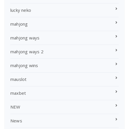
lucky neko
mahjong
mahjong ways
mahjong ways 2
mahjong wins
mauslot
maxbet
NEW
News