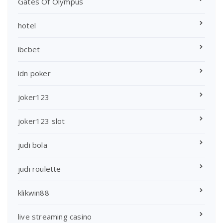
Gates Of Olympus
hotel
ibcbet
idn poker
joker123
joker123 slot
judi bola
judi roulette
klikwin88
live streaming casino