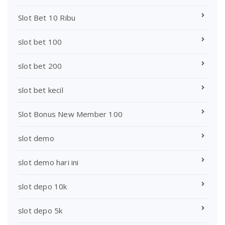
Slot Bet 10 Ribu
slot bet 100
slot bet 200
slot bet kecil
Slot Bonus New Member 100
slot demo
slot demo hari ini
slot depo 10k
slot depo 5k