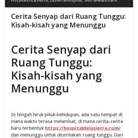
Cerita Senyap dari Ruang Tunggu:
Kisah-kisah yang Menunggu
Cerita Senyap dari
Ruang Tunggu:
Kisah-kisah yang
Menunggu
Di tengah hiruk pikuk kehidupan, ada satu tempat di
mana waktu terasa melambat, di mana cerita-cerita
baru terbentuk
https://hospitaldelasierra.com/
dan menunggu untuk diceritakan: ruang tunggu. Dari