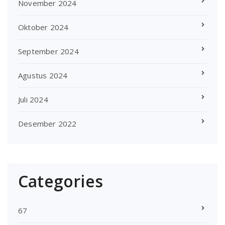
November 2024
Oktober 2024
September 2024
Agustus 2024
Juli 2024
Desember 2022
Categories
67