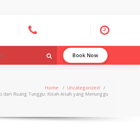
Book Now
Home
/
Uncategorized
/
p dari Ruang Tunggu: Kisah-kisah yang Menunggu