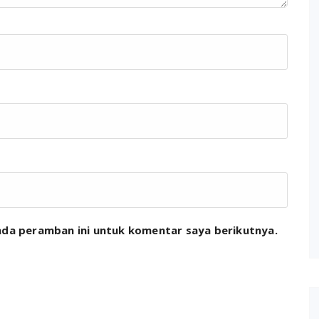
ada peramban ini untuk komentar saya berikutnya.