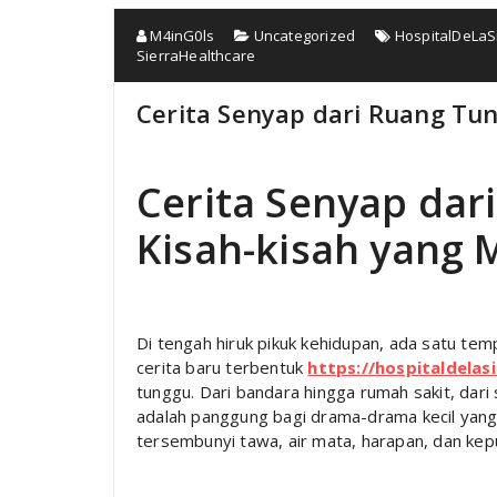
M4inG0ls
Uncategorized
HospitalDeLaS
SierraHealthcare
Cerita Senyap dari Ruang Tu
Cerita Senyap dar
Kisah-kisah yang
Di tengah hiruk pikuk kehidupan, ada satu te
cerita baru terbentuk
https://hospitaldelas
tunggu. Dari bandara hingga rumah sakit, dari 
adalah panggung bagi drama-drama kecil yang t
tersembunyi tawa, air mata, harapan, dan kep