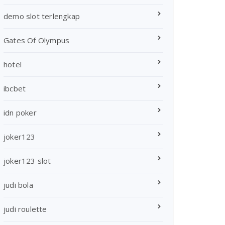
demo slot terlengkap
Gates Of Olympus
hotel
ibcbet
idn poker
joker123
joker123 slot
judi bola
judi roulette