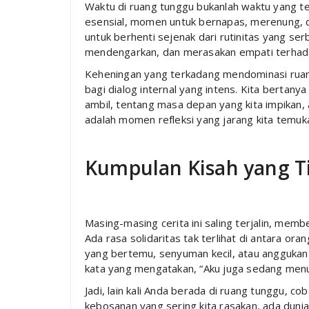
Waktu di ruang tunggu bukanlah waktu yang ter
esensial, momen untuk bernapas, merenung, dan
untuk berhenti sejenak dari rutinitas yang ser
mendengarkan, dan merasakan empati terhadap
Keheningan yang terkadang mendominasi ruan
bagi dialog internal yang intens. Kita bertanya
ambil, tentang masa depan yang kita impikan, at
adalah momen refleksi yang jarang kita temuka
Kumpulan Kisah yang T
Masing-masing cerita ini saling terjalin, me
Ada rasa solidaritas tak terlihat di antara o
yang bertemu, senyuman kecil, atau anggukan 
kata yang mengatakan, “Aku juga sedang men
Jadi, lain kali Anda berada di ruang tunggu, co
kebosanan yang sering kita rasakan, ada duni