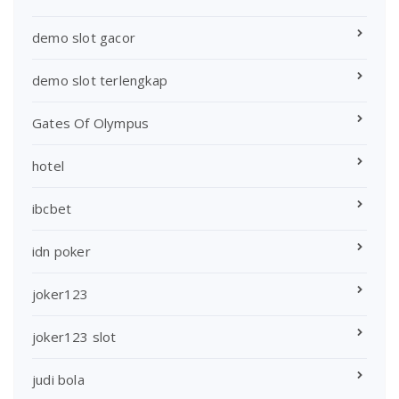
demo slot gacor
demo slot terlengkap
Gates Of Olympus
hotel
ibcbet
idn poker
joker123
joker123 slot
judi bola