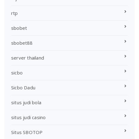
rtp
sbobet
sbobet88
server thailand
sicbo
Sicbo Dadu
situs judi bola
situs judi casino
Situs SBOTOP