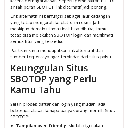
karena berbagai alasan, seperti pemblokiran ISP. Di
sinilah peran SBOTOP link alternatif jadi penting.
Link alternatif ini berfungsi sebagai jalur cadangan
yang tetap mengarah ke platform resmi. Jadi
meskipun domain utama tidak bisa dibuka, kamu
tetap bisa melakukan SBOTOP login dan menikmati
semua fitur yang tersedia.
Pastikan kamu mendapatkan link alternatif dari
sumber terpercaya agar terhindar dari situs palsu.
Keunggulan Situs
SBOTOP yang Perlu
Kamu Tahu
Selain proses daftar dan login yang mudah, ada
beberapa alasan kenapa banyak orang memilih Situs
SBOTOP:
Tampilan user-friendly
: Mudah digunakan