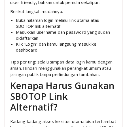
user-friendly, bahkan untuk pemula sekalipun.
Berikut langkah mudahnya:
Buka halaman login melalui link utama atau
SBOTOP link alternatif
Masukkan username dan password yang sudah
didaftarkan
Klik “Login” dan kamu langsung masuk ke
dashboard
Tips penting: selalu simpan data login kamu dengan
aman. Hindari menggunakan perangkat umum atau
jaringan publik tanpa perlindungan tambahan.
Kenapa Harus Gunakan
SBOTOP Link
Alternatif?
Kadang-kadang akses ke situs utama bisa terhambat