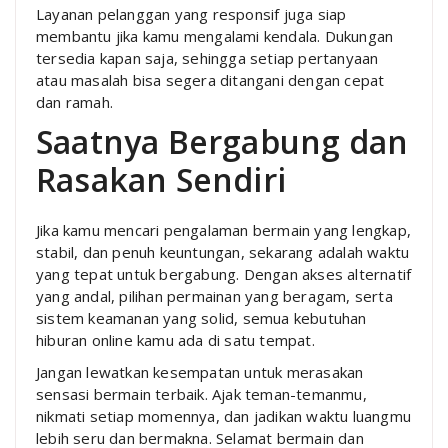
Layanan pelanggan yang responsif juga siap
membantu jika kamu mengalami kendala. Dukungan
tersedia kapan saja, sehingga setiap pertanyaan
atau masalah bisa segera ditangani dengan cepat
dan ramah.
Saatnya Bergabung dan
Rasakan Sendiri
Jika kamu mencari pengalaman bermain yang lengkap,
stabil, dan penuh keuntungan, sekarang adalah waktu
yang tepat untuk bergabung. Dengan akses alternatif
yang andal, pilihan permainan yang beragam, serta
sistem keamanan yang solid, semua kebutuhan
hiburan online kamu ada di satu tempat.
Jangan lewatkan kesempatan untuk merasakan
sensasi bermain terbaik. Ajak teman-temanmu,
nikmati setiap momennya, dan jadikan waktu luangmu
lebih seru dan bermakna. Selamat bermain dan