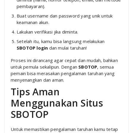
pembayaran).
Buat username dan password yang unik untuk
keamanan akun.
Lakukan verifikasi jika diminta.
Setelah itu, kamu bisa langsung melakukan
SBOTOP login
dan mulai taruhan!
Proses ini dirancang agar cepat dan mudah, bahkan
untuk pemula sekalipun. Dengan
SBOTOP
, semua
pemain bisa merasakan pengalaman taruhan yang
menyenangkan dan aman.
Tips Aman
Menggunakan Situs
SBOTOP
Untuk memastikan pengalaman taruhan kamu tetap