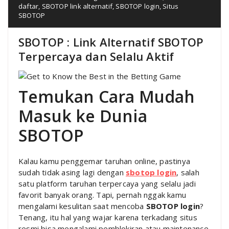
daftar
,
SBOTOP link alternatif
,
SBOTOP login
,
Situs
SBOTOP
SBOTOP : Link Alternatif SBOTOP
Terpercaya dan Selalu Aktif
Temukan Cara Mudah
Masuk ke Dunia
SBOTOP
Kalau kamu penggemar taruhan online, pastinya
sudah tidak asing lagi dengan
sbotop login
, salah
satu platform taruhan terpercaya yang selalu jadi
favorit banyak orang. Tapi, pernah nggak kamu
mengalami kesulitan saat mencoba
SBOTOP login
?
Tenang, itu hal yang wajar karena terkadang situs
resmi bisa mengalami pemblokiran atau maintenance.