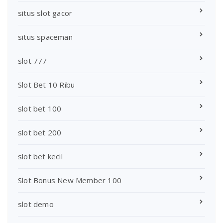
situs slot gacor
situs spaceman
slot 777
Slot Bet 10 Ribu
slot bet 100
slot bet 200
slot bet kecil
Slot Bonus New Member 100
slot demo