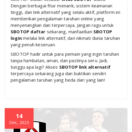
Dengan berbagai fitur menarik, sistem keamanan
tinggi, dan link alternatif yang selalu aktif, platform ini
memberikan pengalaman taruhan online yang
menyenangkan dan terpercaya. Jangan ragu untuk
SBOTOP daftar
sekarang, manfaatkan
SBOTOP
login
melalui link alternatif, dan nikmati dunia taruhan
yang penuh keseruan.
SBOTOP hadir untuk para pemain yang ingin taruhan
tanpa hambatan, aman, dan pastinya seru. Jadi,
tunggu apa lagi? Akses
SBOTOP link alternatif
terpercaya sekarang juga dan buktikan sendiri
pengalaman taruhan yang beda dari yang lain!
14
Des, 2025