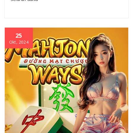
25
Okt, 2024