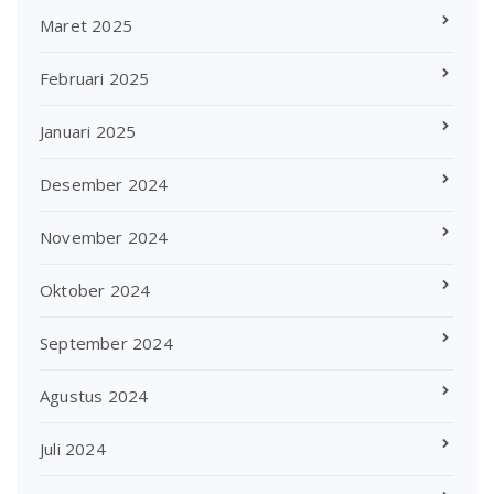
Maret 2025
Februari 2025
Januari 2025
Desember 2024
November 2024
Oktober 2024
September 2024
Agustus 2024
Juli 2024