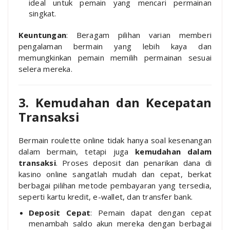
ideal untuk pemain yang mencari permainan
singkat.
Keuntungan
: Beragam pilihan varian memberi
pengalaman bermain yang lebih kaya dan
memungkinkan pemain memilih permainan sesuai
selera mereka.
3. Kemudahan dan Kecepatan
Transaksi
Bermain roulette online tidak hanya soal kesenangan
dalam bermain, tetapi juga
kemudahan dalam
transaksi
. Proses deposit dan penarikan dana di
kasino online sangatlah mudah dan cepat, berkat
berbagai pilihan metode pembayaran yang tersedia,
seperti kartu kredit, e-wallet, dan transfer bank.
Deposit Cepat
: Pemain dapat dengan cepat
menambah saldo akun mereka dengan berbagai