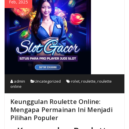
Feb, 2025
admin
Uncategorized
rolet
,
roulette
,
roulette
online
Keunggulan Roulette Online:
Mengapa Permainan Ini Menjadi
Pilihan Populer