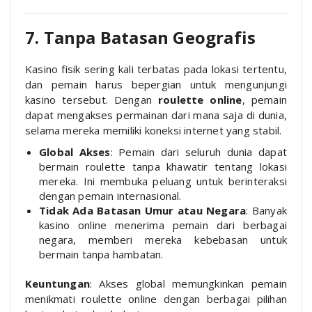
7. Tanpa Batasan Geografis
Kasino fisik sering kali terbatas pada lokasi tertentu,
dan pemain harus bepergian untuk mengunjungi
kasino tersebut. Dengan
roulette online
, pemain
dapat mengakses permainan dari mana saja di dunia,
selama mereka memiliki koneksi internet yang stabil.
Global Akses
: Pemain dari seluruh dunia dapat
bermain roulette tanpa khawatir tentang lokasi
mereka. Ini membuka peluang untuk berinteraksi
dengan pemain internasional.
Tidak Ada Batasan Umur atau Negara
: Banyak
kasino online menerima pemain dari berbagai
negara, memberi mereka kebebasan untuk
bermain tanpa hambatan.
Keuntungan
: Akses global memungkinkan pemain
menikmati roulette online dengan berbagai pilihan