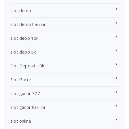
slot demo
slot demo hari ini
slot depo 10k
slot depo 5k
Slot Deposit 10k
Slot Gacor
slot gacor 777
slot gacor hari ini
slot online