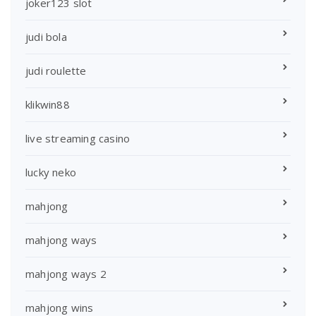
joker123 slot
judi bola
judi roulette
klikwin88
live streaming casino
lucky neko
mahjong
mahjong ways
mahjong ways 2
mahjong wins