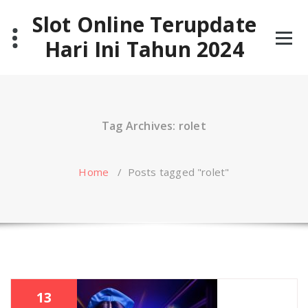
Skip
Slot Online Terupdate
to
content
Hari Ini Tahun 2024
Tag Archives: rolet
Home
/
Posts tagged "rolet"
13