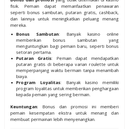
fisik. Pemain dapat memanfaatkan penawaran
seperti bonus sambutan, putaran gratis, cashback,
dan lainnya untuk meningkatkan peluang menang
mereka.
Bonus Sambutan
: Banyak kasino online
memberikan bonus sambutan yang
menguntungkan bagi pemain baru, seperti bonus
setoran pertama.
Putaran Gratis
: Pemain dapat mendapatkan
putaran gratis di beberapa varian roulette untuk
memperpanjang waktu bermain tanpa menambah
biaya.
Program Loyalitas
: Banyak kasino memiliki
program loyalitas untuk memberikan penghargaan
kepada pemain yang sering bermain.
Keuntungan
: Bonus dan promosi ini memberi
pemain kesempatan ekstra untuk menang dan
membuat permainan lebih menyenangkan.