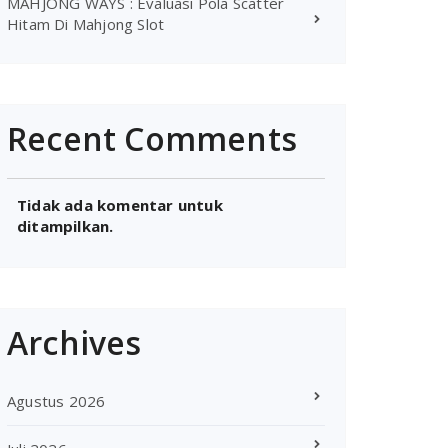
MAHJONG WAYS : Evaluasi Pola Scatter
Hitam Di Mahjong Slot
Recent Comments
Tidak ada komentar untuk
ditampilkan.
Archives
Agustus 2026