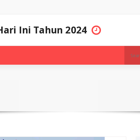
Hari Ini Tahun 2024
Search
for: