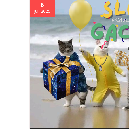
6
Jul, 2025