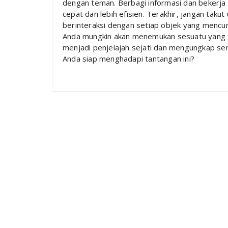
dengan teman. Berbagi informasi dan bekerj
cepat dan lebih efisien. Terakhir, jangan taku
berinteraksi dengan setiap objek yang mencur
Anda mungkin akan menemukan sesuatu yang 
menjadi penjelajah sejati dan mengungkap se
Anda siap menghadapi tantangan ini?