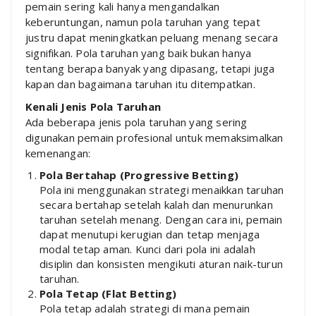
pemain sering kali hanya mengandalkan
keberuntungan, namun pola taruhan yang tepat
justru dapat meningkatkan peluang menang secara
signifikan. Pola taruhan yang baik bukan hanya
tentang berapa banyak yang dipasang, tetapi juga
kapan dan bagaimana taruhan itu ditempatkan.
Kenali Jenis Pola Taruhan
Ada beberapa jenis pola taruhan yang sering
digunakan pemain profesional untuk memaksimalkan
kemenangan:
Pola Bertahap (Progressive Betting)
Pola ini menggunakan strategi menaikkan taruhan
secara bertahap setelah kalah dan menurunkan
taruhan setelah menang. Dengan cara ini, pemain
dapat menutupi kerugian dan tetap menjaga
modal tetap aman. Kunci dari pola ini adalah
disiplin dan konsisten mengikuti aturan naik-turun
taruhan.
Pola Tetap (Flat Betting)
Pola tetap adalah strategi di mana pemain