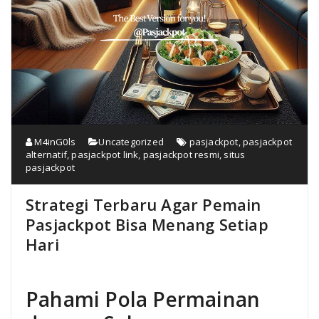
M4inG0ls
Uncategorized
pasjackpot
,
pasjackpot
alternatif
,
pasjackpot link
,
pasjackpot resmi
,
situs
pasjackpot
Strategi Terbaru Agar Pemain
Pasjackpot Bisa Menang Setiap
Hari
Pahami Pola Permainan