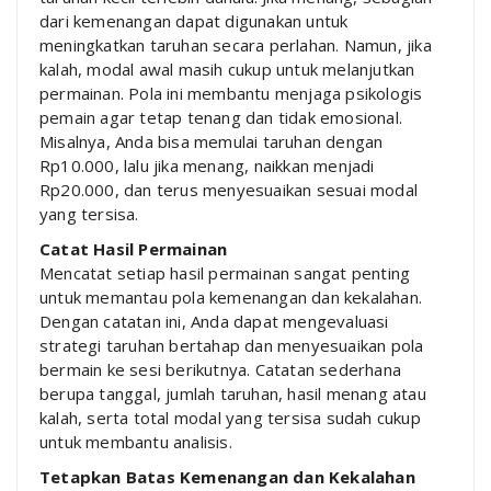
dari kemenangan dapat digunakan untuk
meningkatkan taruhan secara perlahan. Namun, jika
kalah, modal awal masih cukup untuk melanjutkan
permainan. Pola ini membantu menjaga psikologis
pemain agar tetap tenang dan tidak emosional.
Misalnya, Anda bisa memulai taruhan dengan
Rp10.000, lalu jika menang, naikkan menjadi
Rp20.000, dan terus menyesuaikan sesuai modal
yang tersisa.
Catat Hasil Permainan
Mencatat setiap hasil permainan sangat penting
untuk memantau pola kemenangan dan kekalahan.
Dengan catatan ini, Anda dapat mengevaluasi
strategi taruhan bertahap dan menyesuaikan pola
bermain ke sesi berikutnya. Catatan sederhana
berupa tanggal, jumlah taruhan, hasil menang atau
kalah, serta total modal yang tersisa sudah cukup
untuk membantu analisis.
Tetapkan Batas Kemenangan dan Kekalahan