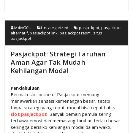
M4inG0ls
Uncategorized
pasjackpot
,
pasjackpot
alternatif
,
pasjackpot link
,
pasjackpot resmi
,
situs
pasjackpot
Pasjackpot: Strategi Taruhan
Aman Agar Tak Mudah
Kehilangan Modal
Pendahuluan
Bermain slot online di Pasjackpot memang
menawarkan sensasi kemenangan besar, tetapi
tanpa strategi yang tepat, modal bisa cepat habis.
slot pasjackpot
Banyak pemain pemula sering
terbawa emosi dan memasang taruhan terlalu besar
sehingga berisiko kehilangan modal dalam waktu