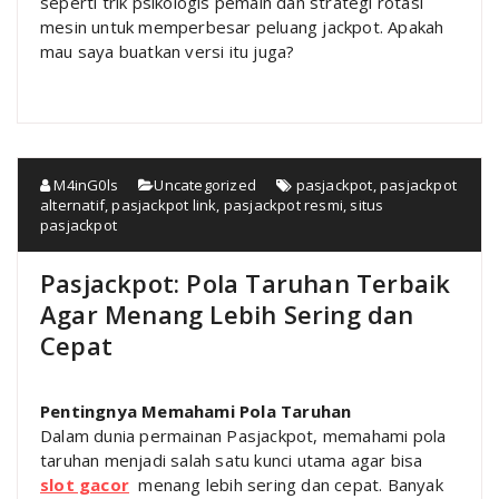
seperti trik psikologis pemain dan strategi rotasi
mesin untuk memperbesar peluang jackpot. Apakah
mau saya buatkan versi itu juga?
M4inG0ls
Uncategorized
pasjackpot
,
pasjackpot
alternatif
,
pasjackpot link
,
pasjackpot resmi
,
situs
pasjackpot
Pasjackpot: Pola Taruhan Terbaik
Agar Menang Lebih Sering dan
Cepat
Pentingnya Memahami Pola Taruhan
Dalam dunia permainan Pasjackpot, memahami pola
taruhan menjadi salah satu kunci utama agar bisa
slot gacor
menang lebih sering dan cepat. Banyak