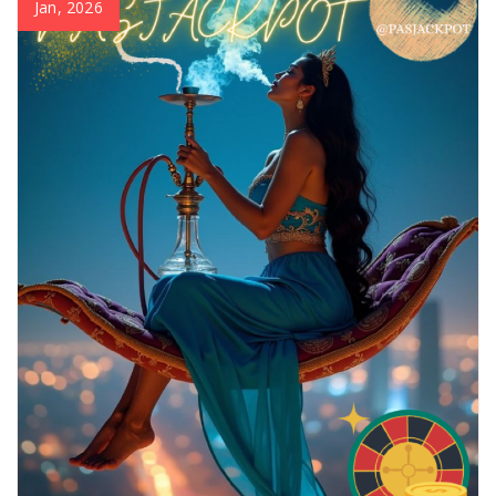
Jan, 2026