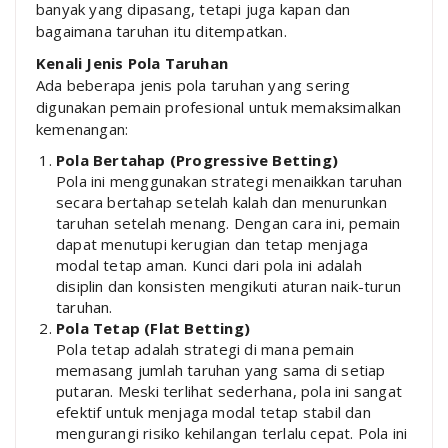
banyak yang dipasang, tetapi juga kapan dan
bagaimana taruhan itu ditempatkan.
Kenali Jenis Pola Taruhan
Ada beberapa jenis pola taruhan yang sering
digunakan pemain profesional untuk memaksimalkan
kemenangan:
Pola Bertahap (Progressive Betting)
Pola ini menggunakan strategi menaikkan taruhan
secara bertahap setelah kalah dan menurunkan
taruhan setelah menang. Dengan cara ini, pemain
dapat menutupi kerugian dan tetap menjaga
modal tetap aman. Kunci dari pola ini adalah
disiplin dan konsisten mengikuti aturan naik-turun
taruhan.
Pola Tetap (Flat Betting)
Pola tetap adalah strategi di mana pemain
memasang jumlah taruhan yang sama di setiap
putaran. Meski terlihat sederhana, pola ini sangat
efektif untuk menjaga modal tetap stabil dan
mengurangi risiko kehilangan terlalu cepat. Pola ini