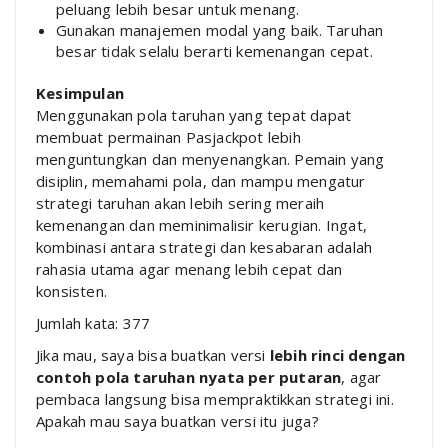
peluang lebih besar untuk menang.
Gunakan manajemen modal yang baik. Taruhan
besar tidak selalu berarti kemenangan cepat.
Kesimpulan
Menggunakan pola taruhan yang tepat dapat
membuat permainan Pasjackpot lebih
menguntungkan dan menyenangkan. Pemain yang
disiplin, memahami pola, dan mampu mengatur
strategi taruhan akan lebih sering meraih
kemenangan dan meminimalisir kerugian. Ingat,
kombinasi antara strategi dan kesabaran adalah
rahasia utama agar menang lebih cepat dan
konsisten.
Jumlah kata: 377
Jika mau, saya bisa buatkan versi
lebih rinci dengan
contoh pola taruhan nyata per putaran
, agar
pembaca langsung bisa mempraktikkan strategi ini.
Apakah mau saya buatkan versi itu juga?