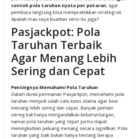
contoh pola taruhan nyata per putaran
, agar
pembaca langsung bisa mempraktikkan strategi ini.
Apakah mau saya buatkan versi itu juga?
Pasjackpot: Pola
Taruhan Terbaik
Agar Menang Lebih
Sering dan Cepat
Pentingnya Memahami Pola Taruhan
Dalam dunia permainan Pasjackpot, memahami pola
taruhan menjadi salah satu kunci utama agar bisa
menang lebih sering dan cepat. Banyak pemain
sering kali hanya mengandalkan keberuntungan,
namun pola taruhan yang tepat justru dapat
meningkatkan peluang menang secara signifikan. Pola
taruhan yang baik bukan hanya tentang berapa