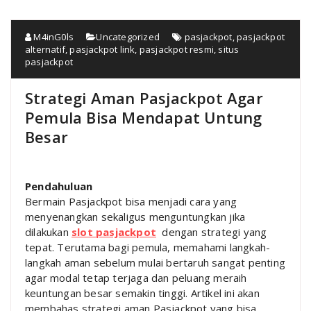
M4inG0ls
Uncategorized
pasjackpot
,
pasjackpot
alternatif
,
pasjackpot link
,
pasjackpot resmi
,
situs
pasjackpot
Strategi Aman Pasjackpot Agar
Pemula Bisa Mendapat Untung
Besar
Pendahuluan
Bermain Pasjackpot bisa menjadi cara yang
menyenangkan sekaligus menguntungkan jika
dilakukan
slot pasjackpot
dengan strategi yang
tepat. Terutama bagi pemula, memahami langkah-
langkah aman sebelum mulai bertaruh sangat penting
agar modal tetap terjaga dan peluang meraih
keuntungan besar semakin tinggi. Artikel ini akan
membahas strategi aman Pasjackpot yang bisa