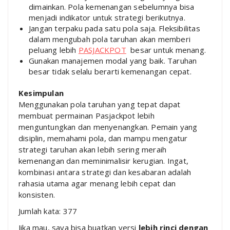
dimainkan. Pola kemenangan sebelumnya bisa
menjadi indikator untuk strategi berikutnya.
Jangan terpaku pada satu pola saja. Fleksibilitas
dalam mengubah pola taruhan akan memberi
peluang lebih
PASJACKPOT
besar untuk menang.
Gunakan manajemen modal yang baik. Taruhan
besar tidak selalu berarti kemenangan cepat.
Kesimpulan
Menggunakan pola taruhan yang tepat dapat
membuat permainan Pasjackpot lebih
menguntungkan dan menyenangkan. Pemain yang
disiplin, memahami pola, dan mampu mengatur
strategi taruhan akan lebih sering meraih
kemenangan dan meminimalisir kerugian. Ingat,
kombinasi antara strategi dan kesabaran adalah
rahasia utama agar menang lebih cepat dan
konsisten.
Jumlah kata: 377
Jika mau, saya bisa buatkan versi
lebih rinci dengan