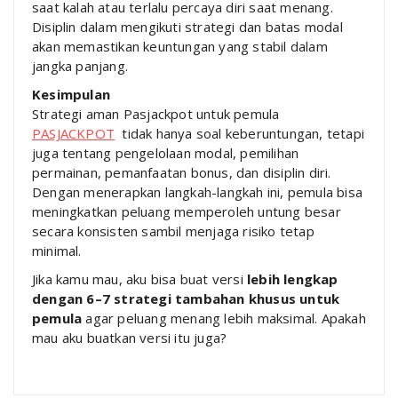
saat kalah atau terlalu percaya diri saat menang.
Disiplin dalam mengikuti strategi dan batas modal
akan memastikan keuntungan yang stabil dalam
jangka panjang.
Kesimpulan
Strategi aman Pasjackpot untuk pemula
PASJACKPOT
tidak hanya soal keberuntungan, tetapi
juga tentang pengelolaan modal, pemilihan
permainan, pemanfaatan bonus, dan disiplin diri.
Dengan menerapkan langkah-langkah ini, pemula bisa
meningkatkan peluang memperoleh untung besar
secara konsisten sambil menjaga risiko tetap
minimal.
Jika kamu mau, aku bisa buat versi
lebih lengkap
dengan 6–7 strategi tambahan khusus untuk
pemula
agar peluang menang lebih maksimal. Apakah
mau aku buatkan versi itu juga?