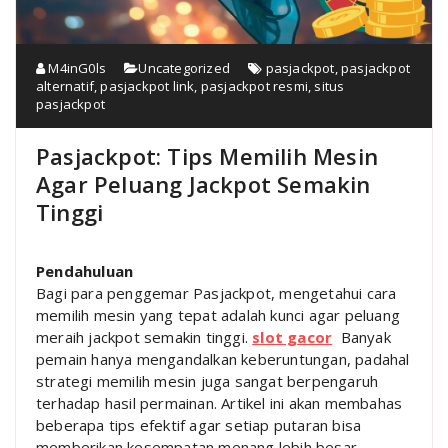
M4inG0ls
Uncategorized
pasjackpot
,
pasjackpot
alternatif
,
pasjackpot link
,
pasjackpot resmi
,
situs
pasjackpot
Pasjackpot: Tips Memilih Mesin
Agar Peluang Jackpot Semakin
Tinggi
Pendahuluan
Bagi para penggemar Pasjackpot, mengetahui cara
memilih mesin yang tepat adalah kunci agar peluang
meraih jackpot semakin tinggi.
slot gacor
Banyak
pemain hanya mengandalkan keberuntungan, padahal
strategi memilih mesin juga sangat berpengaruh
terhadap hasil permainan. Artikel ini akan membahas
beberapa tips efektif agar setiap putaran bisa
memberikan kesempatan menang lebih besar.