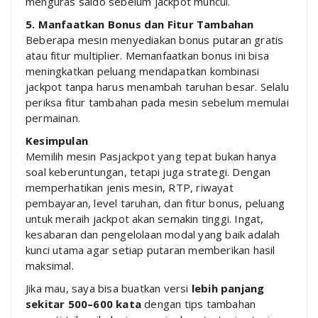
menguras saldo sebelum jackpot muncul.
5. Manfaatkan Bonus dan Fitur Tambahan
Beberapa mesin menyediakan bonus putaran gratis
atau fitur multiplier. Memanfaatkan bonus ini bisa
meningkatkan peluang mendapatkan kombinasi
jackpot tanpa harus menambah taruhan besar. Selalu
periksa fitur tambahan pada mesin sebelum memulai
permainan.
Kesimpulan
Memilih mesin Pasjackpot yang tepat bukan hanya
soal keberuntungan, tetapi juga strategi. Dengan
memperhatikan jenis mesin, RTP, riwayat
pembayaran, level taruhan, dan fitur bonus, peluang
untuk meraih jackpot akan semakin tinggi. Ingat,
kesabaran dan pengelolaan modal yang baik adalah
kunci utama agar setiap putaran memberikan hasil
maksimal.
Jika mau, saya bisa buatkan versi
lebih panjang
sekitar 500–600 kata
dengan tips tambahan