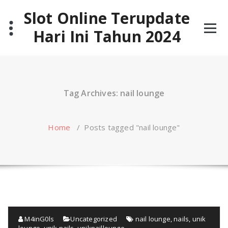
Skip
Slot Online Terupdate
to
content
Hari Ini Tahun 2024
Tag Archives: nail lounge
Home
/
Posts tagged "nail lounge"
M4inG0ls
Uncategorized
nail lounge
,
nails
,
unik
lounge
,
unik nails
,
uniknaillounge