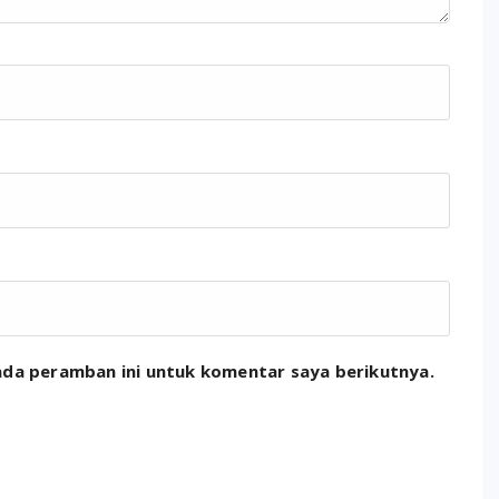
ada peramban ini untuk komentar saya berikutnya.