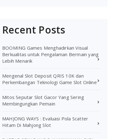
Recent Posts
BOOMING Games Menghadirkan Visual
Berkualitas untuk Pengalaman Bermain yang
Lebih Menarik
Mengenal Slot Deposit QRIS 10K dan
Perkembangan Teknologi Game Slot Online
Mitos Seputar Slot Gacor Yang Sering
Membingungkan Pemain
MAHJONG WAYS : Evaluasi Pola Scatter
Hitam Di Mahjong Slot