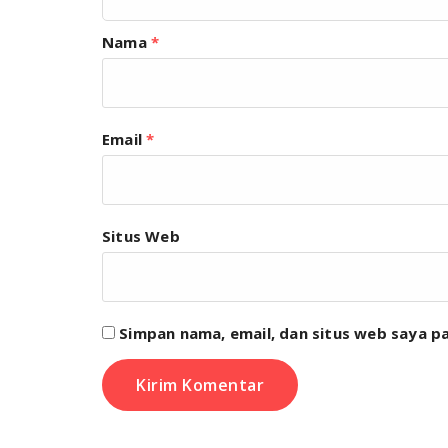
Nama
*
Email
*
Situs Web
Simpan nama, email, dan situs web saya p