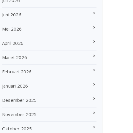
Juli 2026
Juni 2026
Mei 2026
April 2026
Maret 2026
Februari 2026
Januari 2026
Desember 2025
November 2025
Oktober 2025