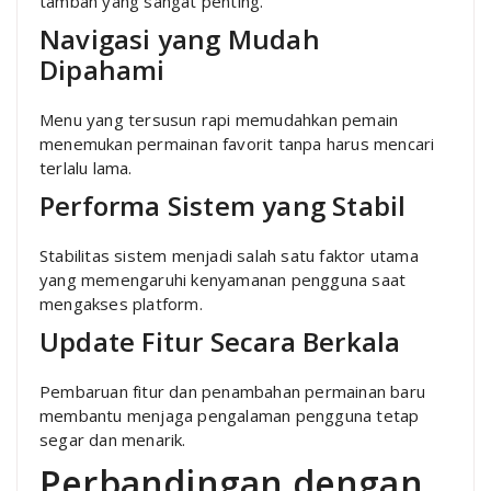
tambah yang sangat penting.
Navigasi yang Mudah
Dipahami
Menu yang tersusun rapi memudahkan pemain
menemukan permainan favorit tanpa harus mencari
terlalu lama.
Performa Sistem yang Stabil
Stabilitas sistem menjadi salah satu faktor utama
yang memengaruhi kenyamanan pengguna saat
mengakses platform.
Update Fitur Secara Berkala
Pembaruan fitur dan penambahan permainan baru
membantu menjaga pengalaman pengguna tetap
segar dan menarik.
Perbandingan dengan