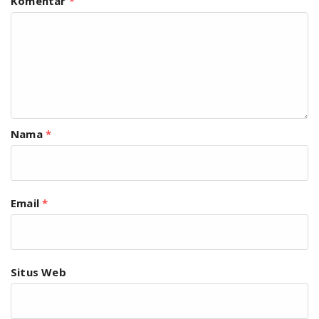
Komentar
*
Nama
*
Email
*
Situs Web