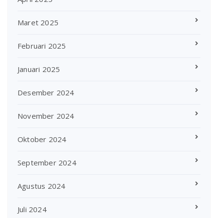
Maret 2025
Februari 2025
Januari 2025
Desember 2024
November 2024
Oktober 2024
September 2024
Agustus 2024
Juli 2024