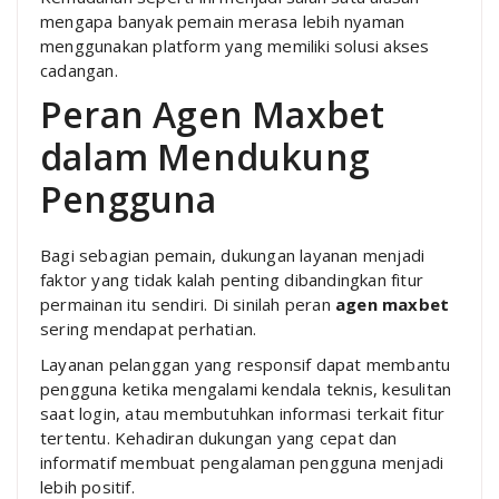
mengapa banyak pemain merasa lebih nyaman
menggunakan platform yang memiliki solusi akses
cadangan.
Peran Agen Maxbet
dalam Mendukung
Pengguna
Bagi sebagian pemain, dukungan layanan menjadi
faktor yang tidak kalah penting dibandingkan fitur
permainan itu sendiri. Di sinilah peran
agen maxbet
sering mendapat perhatian.
Layanan pelanggan yang responsif dapat membantu
pengguna ketika mengalami kendala teknis, kesulitan
saat login, atau membutuhkan informasi terkait fitur
tertentu. Kehadiran dukungan yang cepat dan
informatif membuat pengalaman pengguna menjadi
lebih positif.