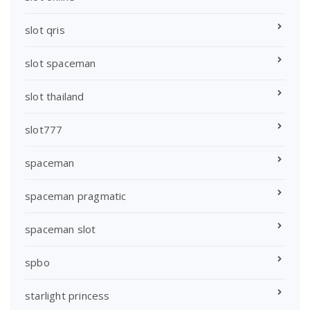
slot qris
slot spaceman
slot thailand
slot777
spaceman
spaceman pragmatic
spaceman slot
spbo
starlight princess