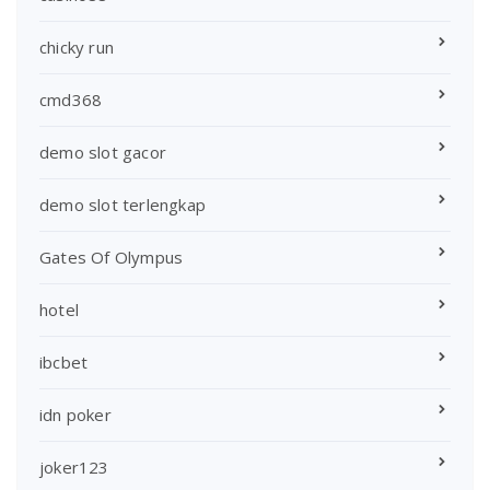
chicky run
cmd368
demo slot gacor
demo slot terlengkap
Gates Of Olympus
hotel
ibcbet
idn poker
joker123