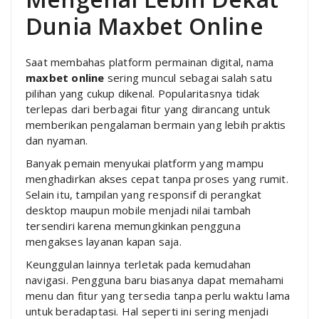
Dunia Maxbet Online
Saat membahas platform permainan digital, nama
maxbet online
sering muncul sebagai salah satu
pilihan yang cukup dikenal. Popularitasnya tidak
terlepas dari berbagai fitur yang dirancang untuk
memberikan pengalaman bermain yang lebih praktis
dan nyaman.
Banyak pemain menyukai platform yang mampu
menghadirkan akses cepat tanpa proses yang rumit.
Selain itu, tampilan yang responsif di perangkat
desktop maupun mobile menjadi nilai tambah
tersendiri karena memungkinkan pengguna
mengakses layanan kapan saja.
Keunggulan lainnya terletak pada kemudahan
navigasi. Pengguna baru biasanya dapat memahami
menu dan fitur yang tersedia tanpa perlu waktu lama
untuk beradaptasi. Hal seperti ini sering menjadi