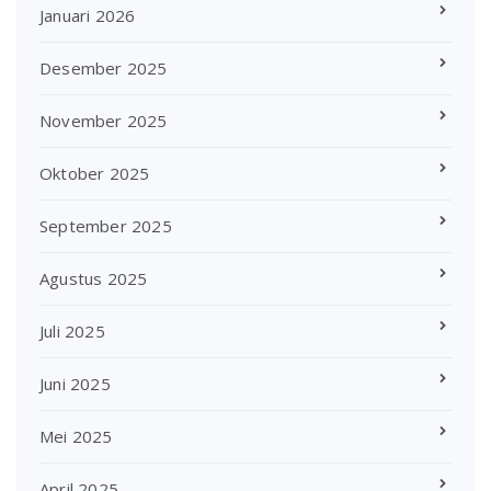
Januari 2026
Desember 2025
November 2025
Oktober 2025
September 2025
Agustus 2025
Juli 2025
Juni 2025
Mei 2025
April 2025