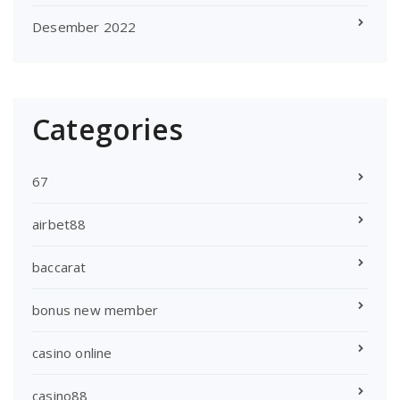
Desember 2022
Categories
67
airbet88
baccarat
bonus new member
casino online
casino88