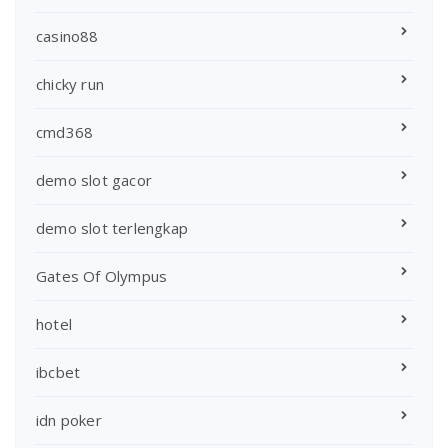
casino88
chicky run
cmd368
demo slot gacor
demo slot terlengkap
Gates Of Olympus
hotel
ibcbet
idn poker