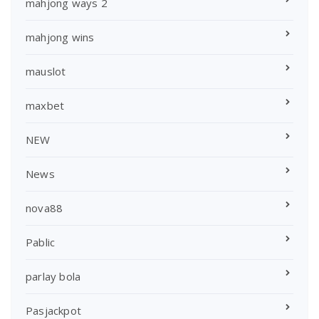
mahjong ways 2
mahjong wins
mauslot
maxbet
NEW
News
nova88
Pablic
parlay bola
Pasjackpot