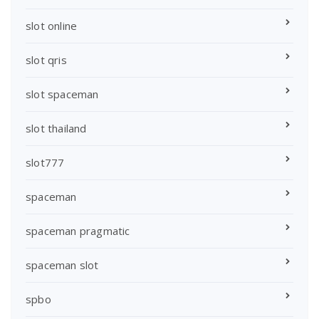
slot online
slot qris
slot spaceman
slot thailand
slot777
spaceman
spaceman pragmatic
spaceman slot
spbo