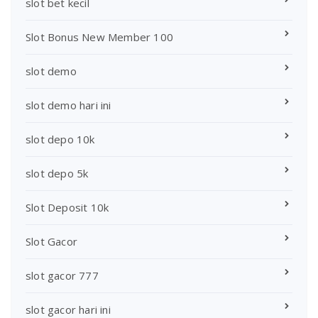
slot bet kecil
Slot Bonus New Member 100
slot demo
slot demo hari ini
slot depo 10k
slot depo 5k
Slot Deposit 10k
Slot Gacor
slot gacor 777
slot gacor hari ini