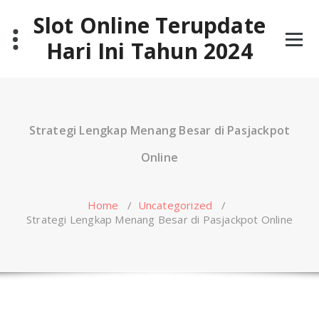
Skip
Slot Online Terupdate
to
content
Hari Ini Tahun 2024
Strategi Lengkap Menang Besar di Pasjackpot
Online
Home
/
Uncategorized
/
Strategi Lengkap Menang Besar di Pasjackpot Online