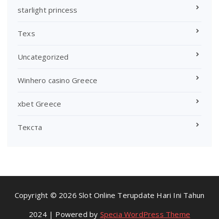
starlight princess
Texs
Uncategorized
Winhero casino Greece
xbet Greece
Текста
Copyright © 2026 Slot Online Terupdate Hari Ini Tahun
2024 | Powered by
Specia WordPress Theme