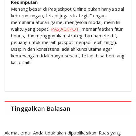
Kesimpulan
Menang besar di Pasjackpot Online bukan hanya soal
keberuntungan, tetapi juga strategi. Dengan
memahami aturan game, mengelola modal, memilih
waktu yang tepat,
PASJACKPOT
memanfaatkan fitur
bonus, dan menggunakan strategi taruhan efektif,
peluang untuk meraih jackpot menjadi lebih tinggi.
Disiplin dan konsistensi adalah kunci utama agar
kemenangan tidak hanya sesaat, tetapi bisa berulang
kali diraih.
Tinggalkan Balasan
Alamat email Anda tidak akan dipublikasikan.
Ruas yang