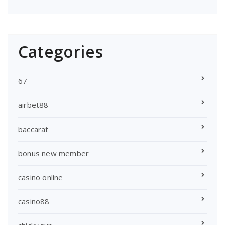
Categories
67
airbet88
baccarat
bonus new member
casino online
casino88