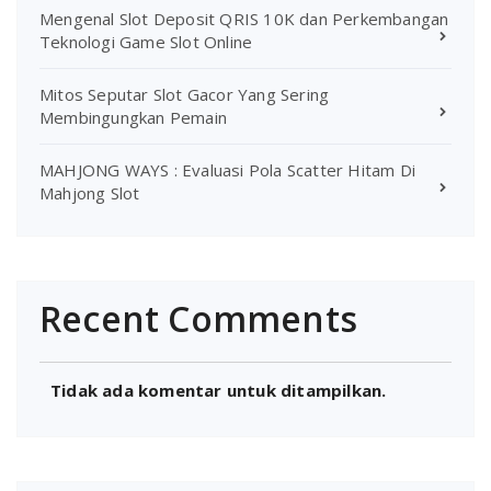
Mengenal Slot Deposit QRIS 10K dan Perkembangan
Teknologi Game Slot Online
Mitos Seputar Slot Gacor Yang Sering
Membingungkan Pemain
MAHJONG WAYS : Evaluasi Pola Scatter Hitam Di
Mahjong Slot
Recent Comments
Tidak ada komentar untuk ditampilkan.