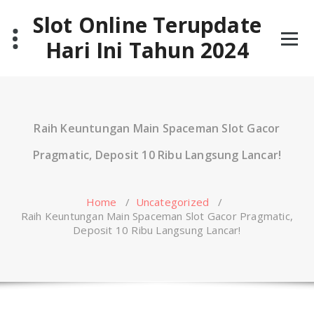
Skip
Slot Online Terupdate
to
content
Hari Ini Tahun 2024
Raih Keuntungan Main Spaceman Slot Gacor
Pragmatic, Deposit 10 Ribu Langsung Lancar!
Home
/
Uncategorized
/
Raih Keuntungan Main Spaceman Slot Gacor Pragmatic,
Deposit 10 Ribu Langsung Lancar!