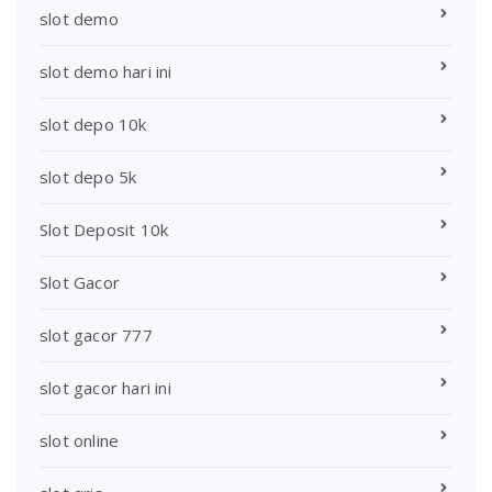
slot demo
slot demo hari ini
slot depo 10k
slot depo 5k
Slot Deposit 10k
Slot Gacor
slot gacor 777
slot gacor hari ini
slot online