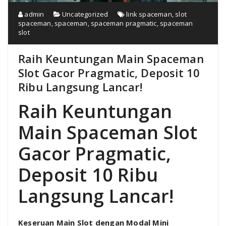
admin
Uncategorized
link spaceman
,
slot
spaceman
,
spaceman
,
spaceman pragmatic
,
spaceman
slot
Raih Keuntungan Main Spaceman
Slot Gacor Pragmatic, Deposit 10
Ribu Langsung Lancar!
Raih Keuntungan
Main Spaceman Slot
Gacor Pragmatic,
Deposit 10 Ribu
Langsung Lancar!
Keseruan Main Slot dengan Modal Mini