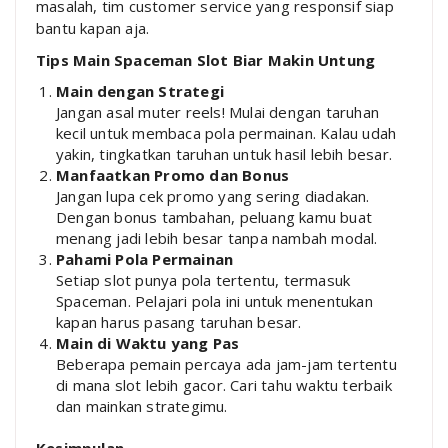
masalah, tim customer service yang responsif siap
bantu kapan aja.
Tips Main Spaceman Slot Biar Makin Untung
Main dengan Strategi
Jangan asal muter reels! Mulai dengan taruhan
kecil untuk membaca pola permainan. Kalau udah
yakin, tingkatkan taruhan untuk hasil lebih besar.
Manfaatkan Promo dan Bonus
Jangan lupa cek promo yang sering diadakan.
Dengan bonus tambahan, peluang kamu buat
menang jadi lebih besar tanpa nambah modal.
Pahami Pola Permainan
Setiap slot punya pola tertentu, termasuk
Spaceman. Pelajari pola ini untuk menentukan
kapan harus pasang taruhan besar.
Main di Waktu yang Pas
Beberapa pemain percaya ada jam-jam tertentu
di mana slot lebih gacor. Cari tahu waktu terbaik
dan mainkan strategimu.
Kesimpulan