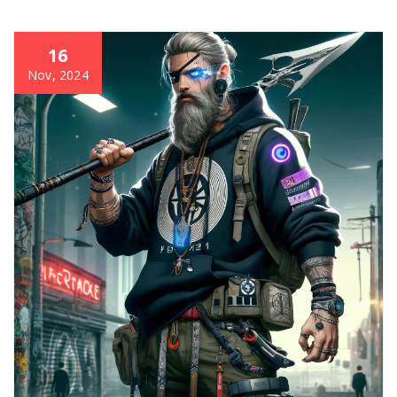
16
Nov, 2024