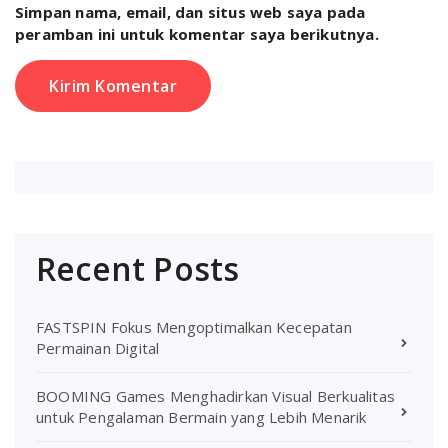
Simpan nama, email, dan situs web saya pada
peramban ini untuk komentar saya berikutnya.
Recent Posts
FASTSPIN Fokus Mengoptimalkan Kecepatan
Permainan Digital
BOOMING Games Menghadirkan Visual Berkualitas
untuk Pengalaman Bermain yang Lebih Menarik