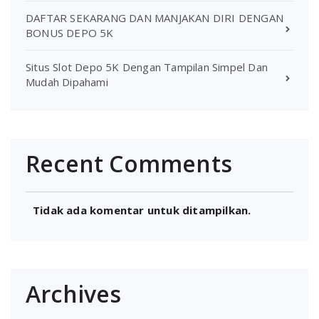
DAFTAR SEKARANG DAN MANJAKAN DIRI DENGAN
BONUS DEPO 5K
Situs Slot Depo 5K Dengan Tampilan Simpel Dan
Mudah Dipahami
Recent Comments
Tidak ada komentar untuk ditampilkan.
Archives