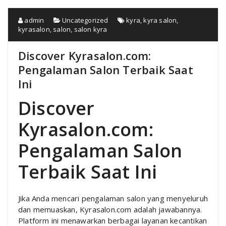
admin
Uncategorized
kyra
,
kyra salon
,
kyrasalon
,
salon
,
salon kyra
Discover Kyrasalon.com:
Pengalaman Salon Terbaik Saat
Ini
Discover
Kyrasalon.com:
Pengalaman Salon
Terbaik Saat Ini
Jika Anda mencari pengalaman salon yang menyeluruh
dan memuaskan, Kyrasalon.com adalah jawabannya.
Platform ini menawarkan berbagai layanan kecantikan