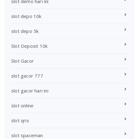
slot demo hari ini
slot depo 10k
slot depo 5k
Slot Deposit 10k
Slot Gacor
slot gacor 777
slot gacor hari ini
slot online
slot qris
slot spaceman