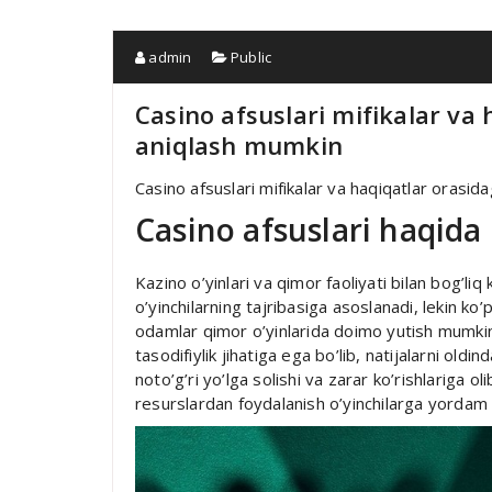
admin
Public
Casino afsuslari mifikalar va
aniqlash mumkin
Casino afsuslari mifikalar va haqiqatlar orasid
Casino afsuslari haqida 
Kazino o’yinlari va qimor faoliyati bilan bog’liq
o’yinchilarning tajribasiga asoslanadi, lekin ko’
odamlar qimor o’yinlarida doimo yutish mumkin d
tasodifiylik jihatiga ega bo’lib, natijalarni oldin
noto’g’ri yo’lga solishi va zarar ko’rishlariga o
resurslardan foydalanish o’yinchilarga yordam