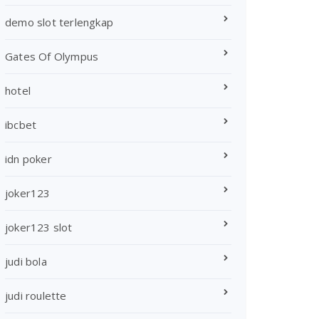
demo slot terlengkap
Gates Of Olympus
hotel
ibcbet
idn poker
joker123
joker123 slot
judi bola
judi roulette