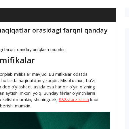
 haqiqatlar orasidagi farqni qanday
agi farqni qanday aniqlash mumkin
mifikalar
 ko’plab mifikalar mavjud. Bu mifikalar odatda
p hollarda haqiqatdan yiroqdir. Misol uchun, ba’zi
eb o’ylashadi, aslida esa har bir o’yin o’zining
dan aytish imkoni yo’q. Bunday fikrlar o’yinchilarni
lib kelishi mumkin, shuningdek,
888starz kirish
kabi
 berishi mumkin.