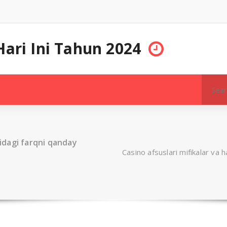
Hari Ini Tahun 2024
Search
for:
sidagi farqni qanday
Casino afsuslari mifikalar va