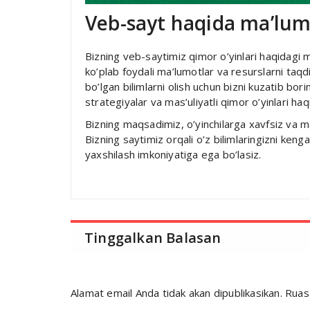
Veb-sayt haqida ma’lu
Bizning veb-saytimiz qimor o’yinlari haqidagi 
ko’plab foydali ma’lumotlar va resurslarni taqd
bo’lgan bilimlarni olish uchun bizni kuzatib borin
strategiyalar va mas’uliyatli qimor o’yinlari h
Bizning maqsadimiz, o’yinchilarga xavfsiz va mas’
Bizning saytimiz orqali o’z bilimlaringizni keng
yaxshilash imkoniyatiga ega bo’lasiz.
Tinggalkan Balasan
Alamat email Anda tidak akan dipublikasikan.
Ruas