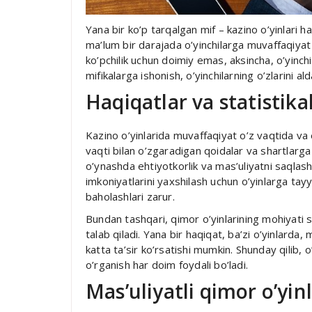
Yana bir ko’p tarqalgan mif – kazino o’yinlari ha
ma’lum bir darajada o’yinchilarga muvaffaqiyat
ko’pchilik uchun doimiy emas, aksincha, o’yinchil
mifikalarga ishonish, o’yinchilarning o’zlarini ald
Haqiqatlar va statistika
Kazino o’yinlarida muvaffaqiyat o’z vaqtida va e
vaqti bilan o’zgaradigan qoidalar va shartlarga
o’ynashda ehtiyotkorlik va mas’uliyatni saqlashdi
imkoniyatlarini yaxshilash uchun o’yinlarga tayyo
baholashlari zarur.
Bundan tashqari, qimor o’yinlarining mohiyati sh
talab qiladi. Yana bir haqiqat, ba’zi o’yinlard
katta ta’sir ko’rsatishi mumkin. Shunday qilib, o’
o’rganish har doim foydali bo’ladi.
Mas’uliyatli qimor o’yinl