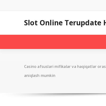
Skip
to
content
Slot Online Terupdate 
Casino afsuslari mifikalar va haqiqatlar ora
aniqlash mumkin