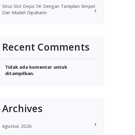
Situs Slot Depo 5K Dengan Tampilan Simpel
Dan Mudah Dipahami
Recent Comments
Tidak ada komentar untuk
ditampilkan.
Archives
Agustus 2026